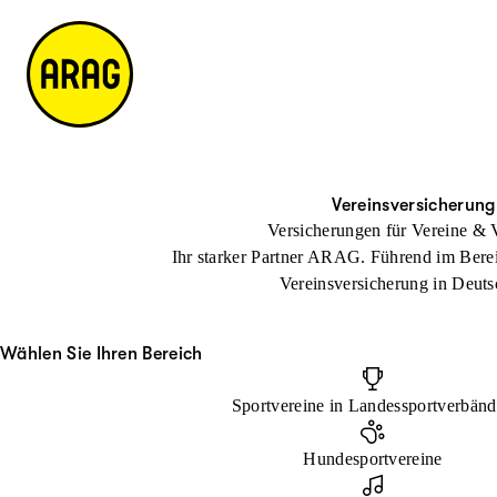
u
S
n
it
p
u
ta
e
ti
c
k
m
n
h
ts
a
h
e
ei
p
al
te
t
Vereinsversicherung
Versicherungen für Vereine & 
Ihr starker Partner ARAG. Führend im Bere
Vereinsversicherung in Deuts
Wählen Sie Ihren Bereich
Sportvereine in Landessportverbän
Hundesportvereine