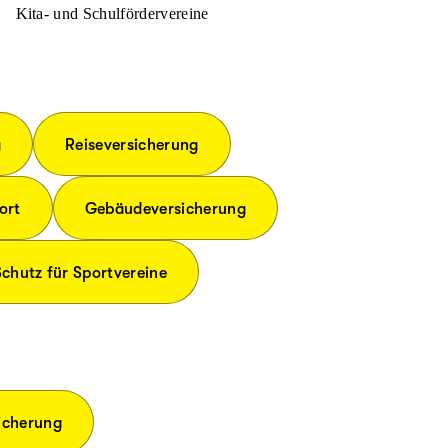
Kita- und Schulfördervereine
g
Reiseversicherung
ort
Gebäudeversicherung
chutz für Sportvereine
icherung