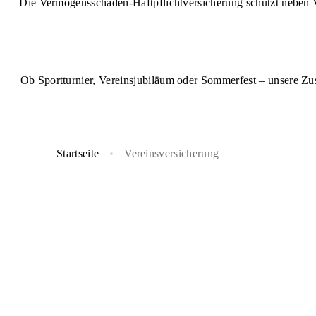
Die Vermögensschaden-Haftpflichtversicherung schützt neben Vo
Mitglied
Handbal
Ob Sportturnier, Vereinsjubiläum oder Sommerfest – unsere Zus
Startseite
Vereinsversicherung