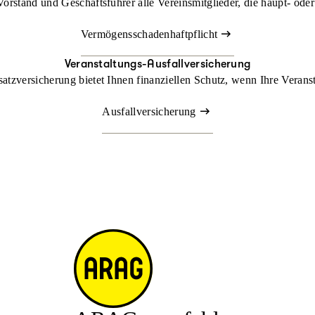
rstand und Geschäftsführer alle Vereinsmitglieder, die haupt- oder
, Karnevalsgesellschaft Rot-Weiß Denklingen e.V.
l-Männerwart, Mettmann-Sport e.V.
Vermögensschadenhaftpflicht
Veranstaltungs-Ausfallversicherung
atzversicherung bietet Ihnen finanziellen Schutz, wenn Ihre Veranst
Ausfallversicherung