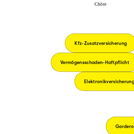
Chöre
Kfz-Zusatzversicherung
Vermögensschaden-Haftpflicht
Elektronikversicherun
Gardero