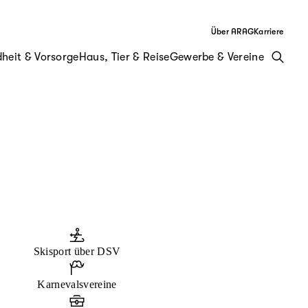
Über ARAG
Karriere
heit & Vorsorge
Haus, Tier & Reise
Gewerbe & Vereine
Skisport über DSV
Karnevalsvereine