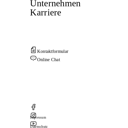
Unternehmen
hinausgeht. Der ARAG Spezial-Straf-
Fahrzeugs stellt man überhöhte
Karriere
Rechtsschutz sichert Sie, die
Forderungen.
Führungskräfte und alle Mitarbeiter
Der von Ihnen gekaufte
Ihres Unternehmens umfassend ab.
Gebrauchtwagen ist mehr gelaufen,
als angegeben wurde.
Drohen Ihnen bei angeblichen
Verstößen im Güterkraftverkehr
Kontaktformular
empfindliche Strafen, setzen Sie sich
Online Chat
mit unserer Hilfe rechtlich zur Wehr!
Ihr Plus in der Premiumvariante:
Sofortiger Rechtsschutz beim
Autokauf für Kauf- oder Leasing-
Verträge, sogar rückwirkend.
Kennzeichen-Wiederbeschaffung von
gestohlenen Nummernschildern
Sie setzen sich mit unserer Hilfe bei
Impressum
Verfallsverfahren rechtlich zur Wehr.
Datenschutz