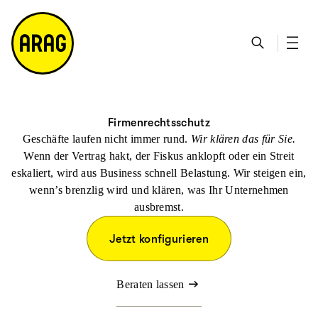
u
S
n
it
p
u
ta
e
ti
c
k
m
n
h
ts
a
h
e
ei
p
al
te
t
Firmenrechtsschutz
Geschäfte laufen nicht immer rund.
Wir klären das für Sie.
Wenn der Vertrag hakt, der Fiskus anklopft oder ein Streit
eskaliert, wird aus Business schnell Belastung. Wir steigen ein,
wenn’s brenzlig wird und klären, was Ihr Unternehmen
ausbremst.
Jetzt konfigurieren
Beraten lassen