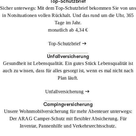
Top-Schutzbrief
Kontaktieren Sie uns gern und lassen Sie sich zu Ihrem ganz
Telefonisch unter 0211 9890-1436
Sicher unterwegs: Mit dem Top-Schutzbrief bekommen Sie von uns
persönlichen Fall individuell beraten.
Rufen Sie uns einfach an oder lassen Sie sich kostenlos
in Notsituationen vollen Rückhalt. Und das rund um die Uhr, 365
zurückrufen. Telefonisch erstellen wir Ihnen ein individuelles
Tage im Jahr.
Angebot für Ihre Hundekrankenversicherung.
monatlich ab
4,34 €
Kostenlosen Rückruf-Service nutzen
Top-Schutzbrief
Unfallversicherung
Gesundheit ist Lebensqualität. Ein gutes Stück Lebensqualität ist
auch zu wissen, dass für alles gesorgt ist, wenn es mal nicht nach
Plan läuft.
Unfallversicherung
Campingversicherung
Unsere Wohnmobilversicherung für mehr Abenteuer unterwegs:
Der ARAG Camper-Schutz mit flexibler Absicherung. Für
Inventar, Pannenhilfe und Verkehrsrechtsschutz.