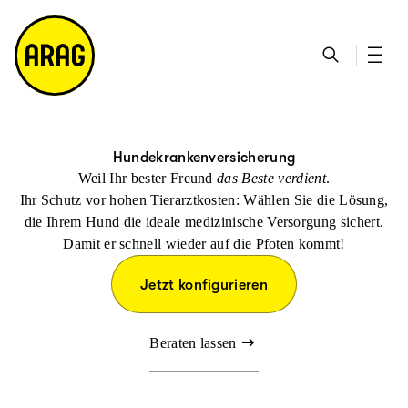
u
S
n
it
p
u
ta
e
ti
c
k
m
n
h
ts
a
h
e
ei
p
al
te
t
Hundekranken­versicherung
Weil Ihr bester Freund
das Beste verdient
.
Ihr Schutz vor hohen Tierarztkosten: Wählen Sie die Lösung,
die Ihrem Hund die ideale medizinische Versorgung sichert.
Damit er schnell wieder auf die Pfoten kommt!
Jetzt konfigurieren
Beraten lassen