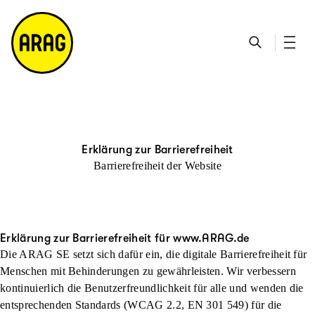
u
S
n
it
p
u
ta
e
ti
c
k
m
n
h
ts
a
h
e
ei
p
al
te
t
Erklärung zur Barrierefreiheit
Barrierefreiheit der Website
Erklärung zur Barrierefreiheit für www.ARAG.de
Die ARAG SE setzt sich dafür ein, die digitale Barrierefreiheit für
Menschen mit Behinderungen zu gewährleisten. Wir verbessern
kontinuierlich die Benutzerfreundlichkeit für alle und wenden die
entsprechenden Standards (WCAG 2.2, EN 301 549) für die