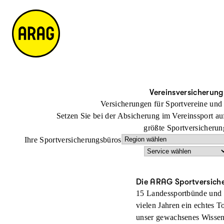
u
S
n
it
p
u
ta
e
ti
c
k
m
n
h
ts
a
h
e
ei
p
al
te
t
Vereinsversicherung
Versicherungen für Sportvereine und
Setzen Sie bei der Absicherung im Vereinssport 
größte Sportversicherun
Ihre Sportversicherungsbüros
Die ARAG Sportversich
15 Landessportbünde und L
vielen Jahren ein echtes 
unser gewachsenes Wissen u