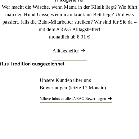
Alltagshelfer
Raffeiro do Alentejo
Wer macht die Wäsche, wenn Mama in der Klinik liegt? Wie führt
Römischer Kampfhund
man den Hund Gassi, wenn man krank im Bett liegt? Und was
passiert, falls die Bahn-Mitarbeiter streiken? Wir sind für Sie da –
Rottweiler
mit dem ARAG Alltagshelfer!
Sarplaninac
monatlich ab
8,91 €
Slovensky Cuvac
Alltagshelfer
Stafforshire Bullterier
Südrussischer Owtscharka
Aus Tradition ausgezeichnet
Tibetanischer Mastiff
Unsere Kunden über uns
Tornjak
Bewertungen (letzte 12 Monate)
Tosa Inu
Nähere Infos zu allen ARAG Bewertungen