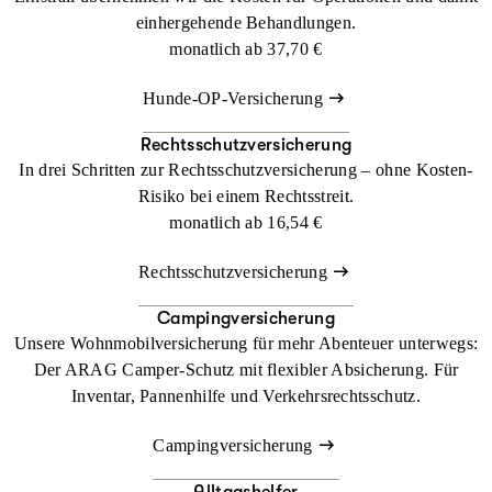
Komondor
einhergehende Behandlungen.
Kraski Ovcar
monatlich ab
37,70 €
Kuvasz
Hunde-OP-Versicherung
Liptak (Goralenhund)
Rechtsschutzversicherung
Maremmaner Hirtenhund
In drei Schritten zur Rechtsschutzversicherung – ohne Kosten-
Mastiff
Risiko bei einem Rechtsstreit.
monatlich ab
16,54 €
Mastin de los Pirineos
Mastino Espanol
Rechtsschutzversicherung
Mastino Napolitano
Campingversicherung
Mioritic
Unsere Wohnmobilversicherung für mehr Abenteuer unterwegs:
Mittelasiatischer Owtscharka
Der ARAG Camper-Schutz mit flexibler Absicherung. Für
Inventar, Pannenhilfe und Verkehrsrechtsschutz.
Pittbull Terrier
Polski Owczarek Podhalanski
Campingversicherung
Pyrenäenberghund