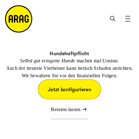
u
S
n
it
p
u
ta
e
ti
c
k
m
n
h
ts
a
h
e
ei
p
al
te
t
Hundehaftpflicht
Selbst gut erzogene Hunde
machen mal Unsinn.
Auch der treueste Vierbeiner kann tierisch Schaden anrichten.
Wir bewahren Sie vor den finanziellen Folgen.
Jetzt konfigurieren
Beraten lassen