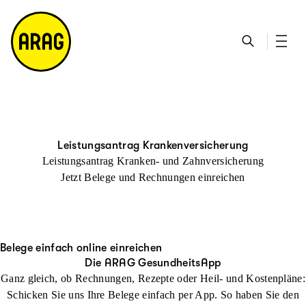
u
S
n
it
p
u
ta
e
ti
c
k
m
n
h
ts
a
h
e
ei
p
al
te
t
Leistungsantrag Krankenversicherung
Leistungsantrag Kranken- und Zahnversicherung
Jetzt Belege und Rechnungen einreichen
Belege einfach online einreichen
Die ARAG GesundheitsApp
Ganz gleich, ob Rechnungen, Rezepte oder Heil- und Kostenpläne:
Schicken Sie uns Ihre Belege einfach per App. So haben Sie den