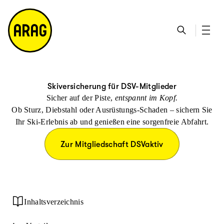
u
S
n
it
p
u
ta
e
ti
c
k
m
n
h
ts
a
h
e
ei
p
al
te
t
Skiversicherung für DSV-Mitglieder
Sicher auf der Piste,
entspannt im Kopf.
Ob Sturz, Diebstahl oder Ausrüstungs-Schaden – sichern Sie
Ihr Ski-Erlebnis ab und genießen eine sorgenfreie Abfahrt.
Zur Mitgliedschaft DSVaktiv
Inhaltsverzeichnis