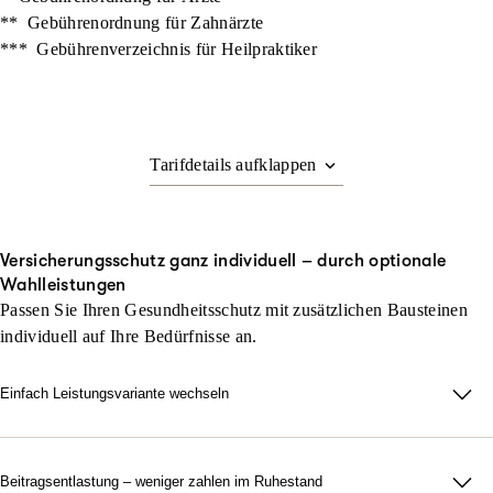
**
Gebührenordnung für Zahnärzte
***
Gebührenverzeichnis für Heilpraktiker
Versicherungsschutz ganz individuell – durch optionale
Wahlleistungen
Passen Sie Ihren Gesundheitsschutz mit zusätzlichen Bausteinen
individuell auf Ihre Bedürfnisse an.
Einfach Leistungsvariante wechseln
Sie möchten Ihren Krankenversicherungsschutz verbessern, zum
Beispiel von MedExtra zu MedBest? Das ist nach fünf Jahren
problemlos möglich – ohne erneute Gesundheitsprüfung oder
Beitragsentlastung – weniger zahlen im Ruhestand