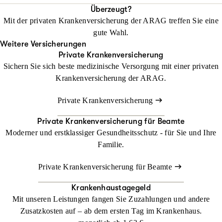
Kostenübernahme privatärztlicher Behandlung
Kunden eine elektronische Patientenakte (ePA) zur Verfügung zu
Überzeugt?
solche Fälle hat der Gesetzgeber den sogenannten
Basistarif
Gut zu wissen:
Mit der privaten Krankenversicherung der ARAG treffen Sie eine
stellen. Aktuell befindet sich die ePA aber noch in der
eingeführt. Dessen Leistungen sind vergleichbar mit denen der
Für alle Leistungen, die bei Vertragsabschluss vereinbart wurden,
gute Wahl.
Entwicklung.
Mehr zur elektronischen Patientenakte (ePA)
gesetzlichen Kassen.
besteht eine lebenslange Garantie!
Weitere Versicherungen
Private Krankenversicherung
Sichern Sie sich beste medizinische Versorgung mit einer privaten
Heilpraktikerleistungen
Krankenversicherung der ARAG.
Private Krankenversicherung
Private Kranken­versicherung für Beamte
Nur einge
Moderner und erstklassiger Gesundheitsschutz - für Sie und Ihre
Familie.
Brillengläser und Kontaktlinsen
Private Krankenversicherung für Beamte
Krankenhaustagegeld
Mit unseren Leistungen fangen Sie Zuzahlungen und andere
Nur einge
Zusatzkosten auf – ab dem ersten Tag im Krankenhaus.