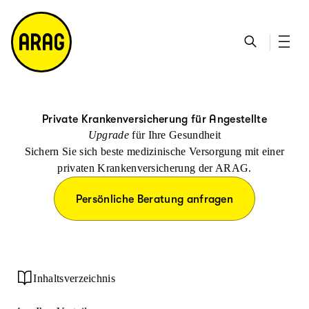
u
S
n
it
p
u
ta
e
ti
c
k
m
n
h
ts
a
h
e
ei
p
al
te
t
Private Krankenversicherung für Angestellte
Upgrade
für Ihre Gesundheit
Sichern Sie sich beste medizinische Versorgung mit einer
privaten Krankenversicherung der ARAG.
Persönliche Beratung anfragen
Inhaltsverzeichnis