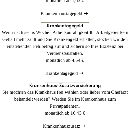
monatlich ab
1,63 €
Vorsorgeuntersuchungen
Krankenhaustagegeld
Krankentagegeld
Wenn nach sechs Wochen Arbeitsunfähigkeit Ihr Arbeitgeber kein
In MedBest inklusive Präventionskurse
Nur einges
Gehalt mehr zahlt und Sie Krankengeld erhalten, stocken wir den
Leistunge
entstehenden Fehlbetrag auf und sichern so Ihre Existenz bei
Verdienstausfällen.
Schutzimpfungen
monatlich ab
4,54 €
Krankentagegeld
Krankenhaus-Zusatzversicherung
Inklusive Reiseimpfungen
Nur einge
Sie möchten das Krankhaus frei wählen oder lieber vom Chefarzt
behandelt werden? Werden Sie im Krankenhaus zum
Erstattung nicht verschreibungspflichtiger Medikamente
Privatpatienten.
monatlich ab
10,43 €
Krankenhauszusatz