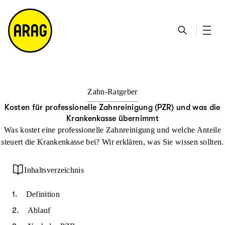
u
S
n
it
p
u
ta
e
ti
c
k
m
n
h
ts
a
h
e
ei
p
al
te
t
Zahn-Ratgeber
Kosten für professionelle Zahnreinigung (PZR) und was die
Krankenkasse übernimmt
Was kostet eine professionelle Zahnreinigung und welche Anteile
steuert die Krankenkasse bei? Wir erklären, was Sie wissen sollten.
Inhaltsverzeichnis
Definition
Ablauf