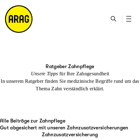
u
S
n
it
p
u
ta
e
ti
c
k
m
n
h
ts
a
h
e
ei
p
al
te
t
Ratgeber Zahnpflege
Unsere Tipps
für Ihre Zahngesundheit
In unserem Ratgeber finden Sie medizinische Begriffe rund um das
Thema Zahn verständlich erklärt.
Alle Beiträge zur Zahnpflege
Gut abgesichert mit unseren Zahnzusatzversicherungen
Zahnzusatzversicherung