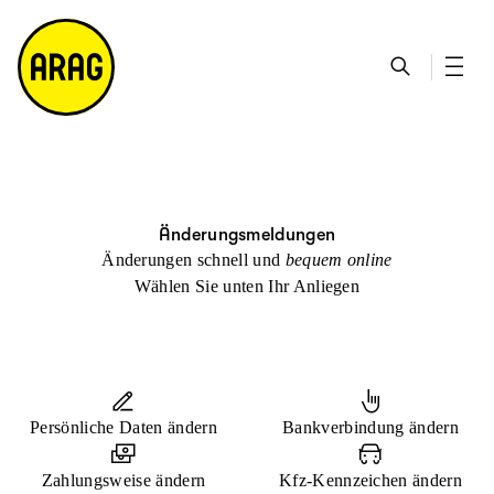
u
S
n
it
p
u
ta
e
ti
c
k
m
n
h
ts
a
h
e
ei
p
al
te
t
Änderungsmeldungen
Änderungen schnell und
bequem online
Wählen Sie unten Ihr Anliegen
Persönliche Daten ändern
Bankverbindung ändern
Zahlungsweise ändern
Kfz-Kennzeichen ändern