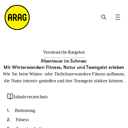
u
S
n
it
p
u
ta
e
ti
c
k
m
n
h
ts
a
h
e
ei
p
al
te
t
Vereinsrecht-Ratgeber
Abenteuer im Schnee:
Mit Winterwandern Fitness, Natur und Teamgeist erleben
Wie Sie beim Winter- oder Tiefschneewandern Fitness aufbauen,
die Natur intensiv genießen und den Teamgeist stärken können.
Inhaltsverzeichnis
Bedeutung
Fitness