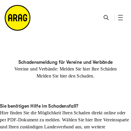
u
S
n
it
p
u
ta
e
ti
c
k
m
n
h
ts
a
h
e
ei
p
al
te
t
Schadensmeldung für Vereine und Verbände
Vereine und Verbände: Melden Sie hier Ihre Schäden
Melden Sie hier den Schaden.
Sie benötigen Hilfe im Schadensfall?
Hier finden Sie die Möglichkeit Ihren Schaden direkt online oder
per PDF-Dokument zu melden. Wählen Sie hier Ihre Vereinssparte
und Ihren zuständigen Landesverband aus, um weitere