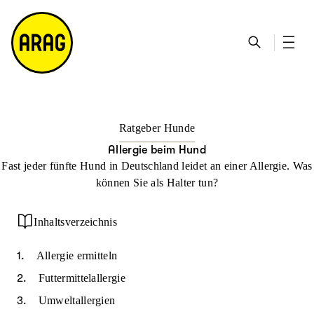
u
S
n
it
p
u
ta
e
ti
c
k
m
n
h
ts
a
h
e
ei
p
al
te
t
Ratgeber Hunde
Allergie beim Hund
Fast jeder fünfte Hund in Deutschland leidet an einer Allergie. Was
können Sie als Halter tun?
Inhaltsverzeichnis
Allergie ermitteln
Futtermittelallergie
Umweltallergien