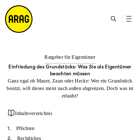
u
S
n
it
p
u
ta
e
ti
c
k
m
n
h
ts
a
h
e
ei
p
al
te
t
Ratgeber für Eigentümer
Einfriedung des Grundstücks: Was Sie als Eigentümer
beachten müssen
Ganz egal ob Mauer, Zaun oder Hecke: Wer ein Grundstück
besitzt, will dieses meist nach außen abgrenzen. Doch was ist
erlaubt?
Inhaltsverzeichnis
Pflichten
Rechtliches