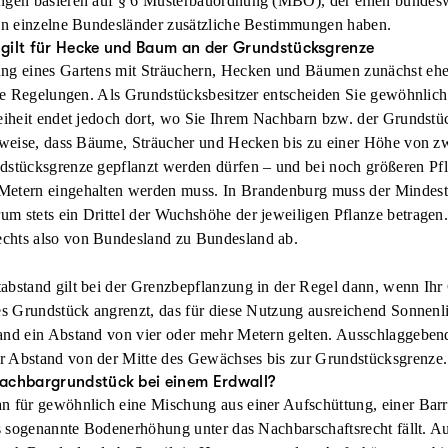
ungen basieren auf § 6 Musterbauordnung (MBO), der einen bundes
nen einzelne Bundesländer zusätzliche Bestimmungen haben.
gilt für Hecke und Baum an der Grundstücksgrenze
ng eines Gartens mit Sträuchern, Hecken und Bäumen zunächst eher 
che Regelungen. Als Grundstücksbesitzer entscheiden Sie gewöhnlich 
reiheit endet jedoch dort, wo Sie Ihrem Nachbarn bzw. der Grunds
lsweise, dass Bäume, Sträucher und Hecken bis zu einer
Höhe von zwe
dstücksgrenze gepflanzt werden dürfen – und bei noch
größeren Pf
Metern
eingehalten werden muss. In Brandenburg muss der Mindest
m stets ein Drittel der Wuchshöhe der jeweiligen Pflanze betragen
chts also von Bundesland zu Bundesland ab.
abstand gilt bei der Grenzbepflanzung in der Regel dann, wenn Ihr 
es Grundstück angrenzt, das für diese Nutzung ausreichend Sonnenli
and ein Abstand von vier oder mehr Metern gelten. Ausschlaggebend
r Abstand v
on der Mitte des Gewächses bis zur Grundstücksgrenze
.
achbargrundstück bei einem Erdwall?
n für gewöhnlich eine Mischung aus einer Aufschüttung, einer Bar
ls sogenannte Bodenerhöhung unter das Nachbarschaftsrecht fällt. A