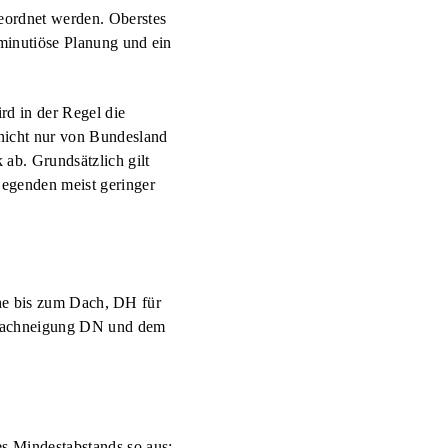
geordnet werden. Oberstes
minutiöse Planung und ein
d in der Regel die
nicht nur von Bundesland
 ab. Grundsätzlich gilt
Gegenden meist geringer
Höhe bis zum Dach, DH für
r Dachneigung DN und dem
s Mindestabstands so aus: