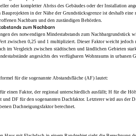
eller oder kompletter
Abriss des Gebäudes
oder der Installation an
 Bauprojekten in der Nähe der Grundstücksgrenze ist deshalb eine 
troffenen Nachbarn und den zuständigen Behörden.
tabstands zum Nachbarn
nungen des notwendigen Mindestabstands zum Nachbargrundstück wir
t zwischen 0,25 und 1 multipliziert.
Dieser Faktor weicht jedoch 
ch im Vergleich zwischen städtischen und ländlichen Gebieten stark
Mindestabstände angesichts des verfügbaren Wohnraums in urbanen 
ormel für die sogenannte Abstandsfläche (AF) lautet:
 für einen Faktor, der regional unterschiedlich ausfällt; H für die 
st und DF für den sogenannten Dachfaktor. Letzterer wird aus de
ebenen Dachneigungsfaktor berechnet.
n Haus mit Flachdach in einem Randgebiet sieht die Berechnung de