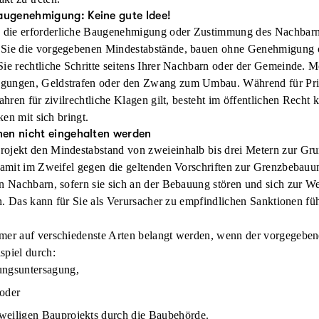
ugenehmigung: Keine gute Idee!
 die erforderliche Baugenehmigung oder Zustimmung des Nachbar
 Sie die vorgegebenen Mindestabstände, bauen ohne Genehmigung o
Sie rechtliche Schritte seitens Ihrer Nachbarn oder der Gemeinde.
gungen, Geldstrafen oder den Zwang zum Umbau. Während für Pri
ahren für zivilrechtliche Klagen gilt, besteht im öffentlichen Recht 
ken mit sich bringt.
en nicht eingehalten werden
ojekt den Mindestabstand von zweieinhalb bis drei Metern zur Gr
 damit im Zweifel gegen die geltenden Vorschriften zur Grenzbebauu
en
Nachbarn
, sofern sie sich an der Bebauung stören und sich zur W
n
. Das kann für Sie als Verursacher zu empfindlichen Sanktionen fü
mer auf verschiedenste Arten belangt werden, wenn der vorgegeben
spiel durch:
ungsuntersagung
,
oder
eweiligen Bauprojekts durch die Baubehörde.