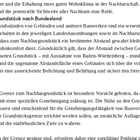
er und die Erhaltung eines guten
Wohnklimas
in der Nachbarschaft.
nd die potenzielle Sichtweite aller Nachbarn eine Rolle.
undstück nach Bundesland
tabständen von Gebäuden und anderen Bauwerken sind ein wesentli
gehalten in den jeweiligen Landesbauordnungen sowie im Nachbarsc
, dass zum Nachbargrundstück ein bestimmter Abstand gewahrt bleib
ohnkomfort dient. Grundsätzlich gilt, dass der Abstand zwischen
hbarten Grundstück – mit Ausnahme von Baden-Württemberg – minde
und die sogenannte Abstandsfläche eines Gebäudes sich über die vol
stet eine ausreichende Belichtung und Belüftung und sichert den fr
Grenze zum Nachbargrundstück ist besondere Vorsicht geboten, da 
it einer speziellen Genehmigung zulässig ist. Die Nähe zu den Gr
ern sind entscheidend für die Genehmigungsfähigkeit von Bauvorh
er Grundstücksgrenze errichtet werden sollen, an zusätzliche Aufla
nd die städtebaulichen Ziele zu wahren.
 der Grenze geplant sind, erfordern daher eine sorgfältige Prüfung 