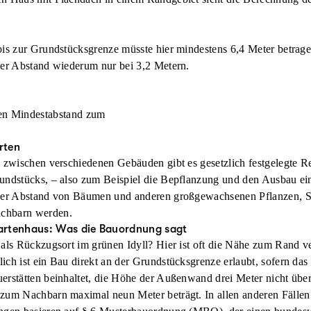
bis zur Grundstücksgrenze müsste hier mindestens 6,4 Meter betrag
der Abstand wiederum nur bei 3,2 Metern.
en Mindestabstand zum
rten
e zwischen verschiedenen Gebäuden gibt es gesetzlich festgelegte Re
undstücks, – also zum Beispiel die Bepflanzung und den Ausbau ei
nger Abstand von Bäumen und anderen großgewachsenen Pflanzen, 
chbarn werden.
artenhaus: Was die Bauordnung sagt
 als Rückzugsort im grünen Idyll? Hier ist oft die Nähe zum Rand v
ich ist ein Bau direkt an der Grundstücksgrenze erlaubt, sofern das
erstätten beinhaltet, die Höhe der Außenwand drei Meter nicht über
zum Nachbarn maximal neun Meter beträgt. In allen anderen Fällen