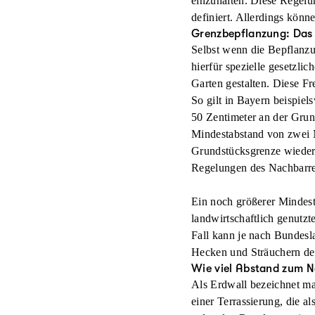
einzuhalten. Diese Regel
definiert. Allerdings kön
Grenzbepflanzung: Das 
Selbst wenn die Bepflanzu
hierfür spezielle gesetzli
Garten gestalten. Diese F
So gilt in Bayern beispie
50 Zentimeter
an der Grun
Mindestabstand von zwei 
Grundstücksgrenze wiederu
Regelungen des Nachbarre
Ein noch größerer Mindest
landwirtschaftlich genutzt
Fall kann je nach Bundesl
Hecken und Sträuchern de
Wie viel Abstand zum N
Als Erdwall bezeichnet ma
einer Terrassierung, die a