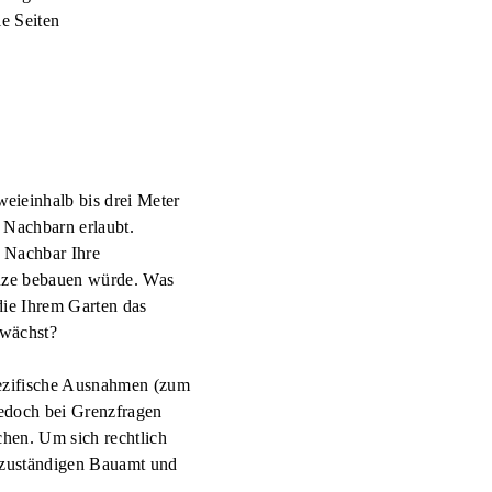
e Seiten
eieinhalb bis drei Meter
n Nachbarn erlaubt
.
n Nachbar Ihre
enze bebauen würde. Was
die Ihrem Garten das
nwächst?
pezifische Ausnahmen (zum
jedoch bei Grenzfragen
chen. Um sich rechtlich
zuständigen Bauamt und