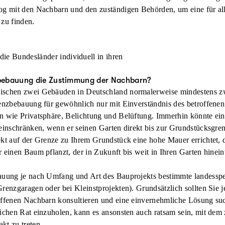
og mit den Nachbarn und den zuständigen Behörden, um eine für all
 zu finden.
die Bundesländer individuell in ihren
bebauung die Zustimmung der Nachbarn?
ischen zwei Gebäuden in Deutschland normalerweise mindestens zw
Grenzbebauung für gewöhnlich
nur mit Einverständnis des betroffene
n wie Privatsphäre, Belichtung und Belüftung. Immerhin könnte ei
 einschränken, wenn er seinen Garten direkt bis zur Grundstücksgr
ekt auf der Grenze zu Ihrem Grundstück eine hohe Mauer errichtet, 
 einen Baum pflanzt, der in Zukunft bis weit in Ihren Garten hinei
bauung je nach Umfang und Art des Bauprojekts bestimmte landess
renzgaragen oder bei Kleinstprojekten). Grundsätzlich sollten Sie 
offenen Nachbarn konsultieren und eine
einvernehmliche Lösung
su
lichen Rat einzuholen, kann es ansonsten auch ratsam sein, mit dem
akt
zu treten.