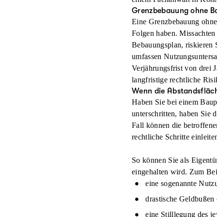
Grenzbebauung ohne Ba
Eine Grenzbebauung ohne
Folgen haben. Missachten
Bebauungsplan, riskieren 
umfassen Nutzungsuntersa
Verjährungsfrist von drei J
langfristige rechtliche Risi
Wenn die Abstandsfläch
Haben Sie bei einem Baupr
unterschritten, haben Sie
Fall können die betroffen
r
echtliche Schritte einleite
So können Sie als Eigentü
eingehalten wird. Zum Bei
eine sogenannte
Nutz
drastische
Geldbußen
eine
Stilllegung
des j