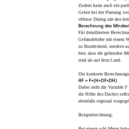
Zudem kann auch ein parti
Gebot bei der Planung von
offener Dialog mit den be
Berechnung des Mindes
Für detailliertere Berech
Gebäudehöhe mit einem Wer
zu Bundesland, sondern au
hier, dass die geltenden 
sind als auf dem Land.
Die konkrete Berechnungsf
AF = F×(H+DF×DH)
Dabei steht die Variable F
die Höhe des Daches selb
ebenfalls regional vorgeg
Beispielrechnung:
Bei einem acht Meter hohe