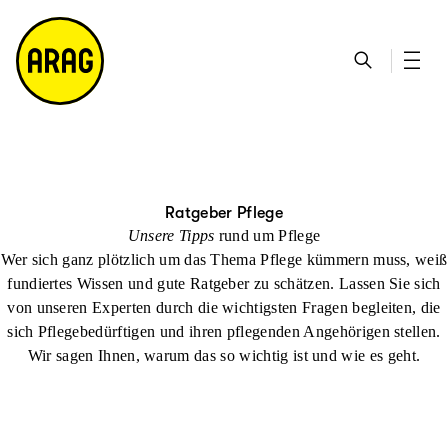
u
S
n
it
p
u
ta
e
ti
c
k
m
n
h
ts
a
h
e
ei
p
al
te
t
Ratgeber Pflege
Unsere Tipps
rund um Pflege
Wer sich ganz plötzlich um das Thema Pflege kümmern muss, weiß
fundiertes Wissen und gute Ratgeber zu schätzen. Lassen Sie sich
von unseren Experten durch die wichtigsten Fragen begleiten, die
sich Pflegebedürftigen und ihren pflegenden Angehörigen stellen.
Wir sagen Ihnen, warum das so wichtig ist und wie es geht.