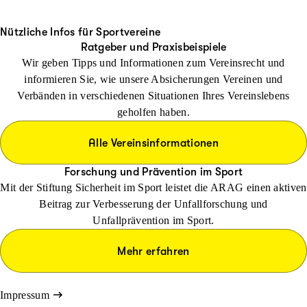
Zahnersatz
10.000 Euro
Nützliche Infos für Sportvereine
ab 35 %
Ratgeber und Praxisbeispiele
Verwendung von Flugmodellen
Wir geben Tipps und Informationen zum Vereinsrecht und
bis 40 Prozent des Rechnungsbetrags, höchstens 2.600 Euro je S
bis maximal vier Kilogramm* ohne Düsen- oder
7.500 €
7.500 €
informieren Sie, wie unsere Absicherungen Vereinen und
Raketenbetrieb (*max. Abfluggewicht) / Drohnen
Verbänden in verschiedenen Situationen Ihres Vereinslebens
Brillen, Kontaktlinsen, Sportbrillen, Hörgeräte
geholfen haben.
ab 40 %
10.000.000 Euro
Alle Vereinsinformationen
10.000 €
10.000 €
Forschung und Prävention im Sport
bis 175 Euro je Schadenfall
Mit der Stiftung Sicherheit im Sport leistet die ARAG einen aktiven
ab 45 %
Beitrag zur Verbesserung der Unfallforschung und
Andere Hilfsmittel
Unfallprävention im Sport.
in einfacher Ausfertigung
50.000 €
15.000 €
Mehr erfahren
ab 50 %
Impressum
bis 2.600 Euro je Schadenfall