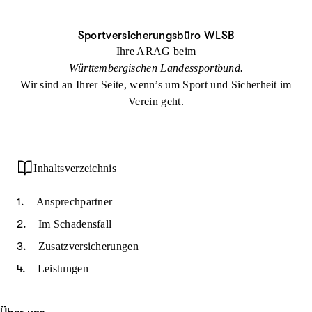
u
S
n
it
p
u
ta
e
ti
c
k
m
Sportversicherungsbüro WLSB
n
h
ts
a
h
e
Ihre ARAG beim
ei
p
al
te
Württembergischen Landessportbund.
t
Wir sind an Ihrer Seite, wenn’s um Sport und Sicherheit im
Verein geht.
Inhaltsverzeichnis
Ansprechpartner
Im Schadensfall
Zusatzversicherungen
Leistungen