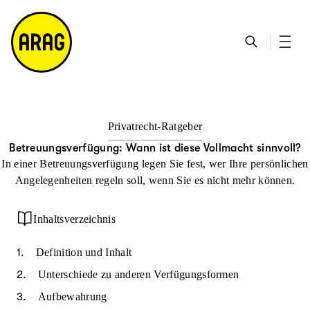
u
S
n
it
p
u
ta
e
ti
c
k
m
n
h
ts
a
h
e
ei
p
al
te
t
Privatrecht-Ratgeber
Betreuungsverfügung: Wann ist diese Vollmacht sinnvoll?
In einer Betreuungsverfügung legen Sie fest, wer Ihre persönlichen
Angelegenheiten regeln soll, wenn Sie es nicht mehr können.
Inhaltsverzeichnis
Definition und Inhalt
Unterschiede zu anderen Verfügungsformen
Aufbewahrung