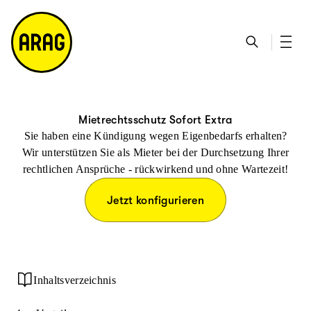
u
S
n
it
p
u
ta
e
ti
c
k
m
n
h
ts
a
h
e
ei
p
al
te
t
Mietrechtsschutz Sofort Extra
Sie haben eine Kündigung wegen Eigenbedarfs erhalten?
Wir unterstützen Sie als Mieter bei der Durchsetzung Ihrer
rechtlichen Ansprüche - rückwirkend und ohne Wartezeit!
Jetzt konfigurieren
Inhaltsverzeichnis