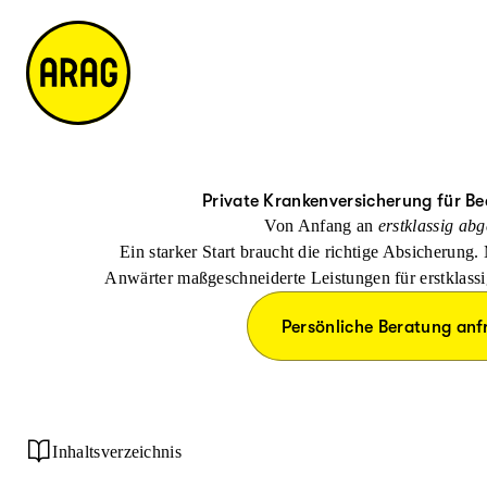
u
S
n
it
p
u
ta
e
ti
c
k
m
n
h
ts
a
h
e
ei
p
al
te
t
Private Krankenversicherung für 
Von Anfang an
erstklassig abg
Ein starker Start braucht die richtige Absicherung.
Anwärter maßgeschneiderte Leistungen für erstklass
Persönliche Beratung anf
Inhaltsverzeichnis