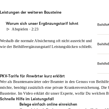
Leistungen der weiteren Bausteine
Warum sich unser Ergänzungstarif lohnt
Beihilfe
Abspielen · 2:23
fr
Ch
Weshalb die normale Absicherung oft nicht ausreicht und
Beihilf
wie der Beihilfeergänzungstarif Leistungslücken schließt.
2-
1-
Beihilfe
Be
PKV-Tarife für Anwärter kurz erklärt
nic
Wer als Beamtenanwärter oder Beamter in den Genuss von Beihilfe
Za
möchte, benötigt zusätzlich eine private Krankenversicherung. Die b
Bausteine. Im Video erklärt dir unser Experte, wofür Du welchen B
Br
Schnelle Hilfe im Leistungsfall
Ab
Belege einfach online einreichen