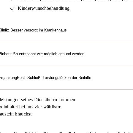
Kinderwunschbehandlung
Klinik: Besser versorgt im Krankenhaus
eie Arzt- und Klinikwahl
efarztbehandlung
eEinbett: So entspannt wie möglich gesund werden
Bettzimmer im Krankenhaus
Bettzimmer im Krankenhaus
ErgänzungBest: Schließt Leistungslücken der Beihilfe
handlungen beim Arzt, im Krankenhaus oder beim Zahnarzt (bei 
ht beihilfefähige Arzneimittel
leistungen seines Dienstherrn kommen
hnersatz (inkl. Implantate)
einhaltet bei uns vier wählbare
austein brauchst.
illen & Kontaktlinsen, Laser-OP Auge
sicherung im Ausland