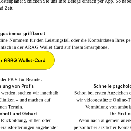
ostenpläne: Schicken Sie uns Ihre Belege einfach per App. So habe
d Zeit.
ges immer griffbereit
line-Nummern für den Leistungsfall oder die Kontaktdaten Ihres p
einfach in der ARAG Wallet-Card auf Ihrem Smartphone.
ur ARAG Wallet-Card
it der PKV für Beamte.
hlung von Profis
Schnelle psychol
t werden, suchen wir innerhalb
Schon bei ersten Anzeichen e
Kliniken – und machen auf
wir videogestützte Online-T
inen Termin.
Vermittlung von ambula
chaft und Geburt
Ihr Arzt
 Rückbildung, Stillen oder
Wenn nach allgemein anerk
Herausforderungen angehender
persönlicher ärztlicher Kontak