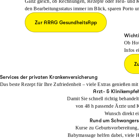
Ganz gleich, ob Rechnungen, Rezepte oder Heil- und K
den Bearbeitungsstatus immer im Blick, sparen Porto un
Zur ARAG GesundheitsApp
Wichti
Ob Hot
Infos 
Z
Services der privaten Krankenversicherung
Das beste Rezept für Ihre Zufriedenheit – viele Extras genießen m
Arzt- & Klinikempfe
Damit Sie schnell richtig behandel
von 48 h passende Ärzte und 
Wunsch direkt e
Rund um Schwangers
Kurse zu Geburtsvorbereitung,
Babymassage helfen dabei, viele 