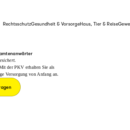
Rechtsschutz
Gesundheit & Vorsorge
Haus, Tier & Reise
Gewer
Beamtenanwärter
esichert
.
 Mit der PKV erhalten Sie als
ige Versorgung von Anfang an.
ragen