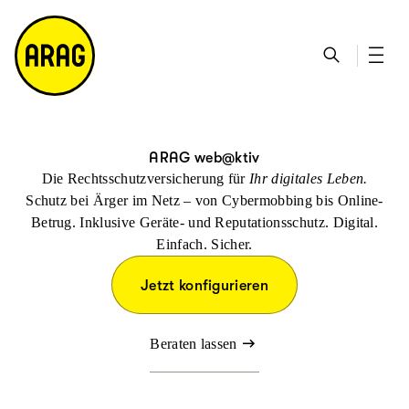
u
S
n
it
p
u
ta
e
ti
c
k
m
n
h
ts
a
h
e
ei
p
al
te
t
ARAG web@ktiv
Die Rechtsschutzversicherung für
Ihr digitales Leben.
Schutz bei Ärger im Netz – von Cybermobbing bis Online-
Betrug. Inklusive Geräte- und Reputationsschutz. Digital.
Einfach. Sicher.
Jetzt konfigurieren
Beraten lassen