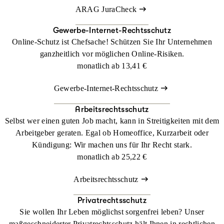
Zur Beratung vor Ort
ARAG JuraCheck
Telefonisch – einfach anrufen: 0211 9890-1436
Gewerbe-Internet-Rechtsschutz
Gerne beraten wir Sie auch telefonisch rund um ARAG
Online-Schutz ist Chefsache! Schützen Sie Ihr Unternehmen
web@ktiv und die passende Absicherung für Ihr digitales Leben.
ganzheitlich vor möglichen Online-Risiken.
Rufen Sie uns gleich jetzt zum Ortstarif an oder lassen Sie sich
monatlich ab
13,41 €
kostenlos zurückrufen.
Gewerbe-Internet-Rechtsschutz
Kostenloser Rückrufservice
Arbeitsrechtsschutz
Selbst wer einen guten Job macht, kann in Streitigkeiten mit dem
Arbeitgeber geraten. Egal ob Homeoffice, Kurzarbeit oder
Kündigung: Wir machen uns für Ihr Recht stark.
monatlich ab
25,22 €
Arbeitsrechtsschutz
Privatrechtsschutz
Sie wollen Ihr Leben möglichst sorgenfrei leben? Unser
maßgeschneiderter Privatrechtsschutz hält Ihnen in rechtlichen