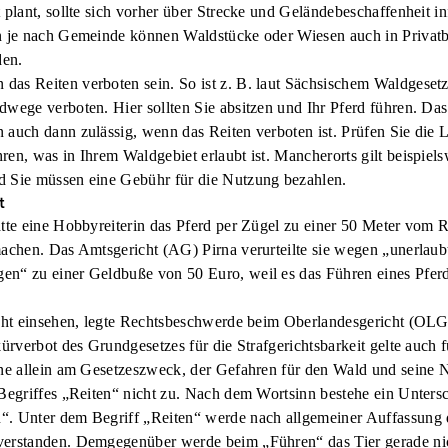
 plant, sollte sich vorher über Strecke und Geländebeschaffenheit i
n je nach Gemeinde können Waldstücke oder Wiesen auch in Privatbe
den.
as Reiten verboten sein. So ist z. B. laut Sächsischem Waldgesetz
dwege verboten. Hier sollten Sie absitzen und Ihr Pferd führen. Das
 auch dann zulässig, wenn das Reiten verboten ist. Prüfen Sie die 
en, was in Ihrem Waldgebiet erlaubt ist. Mancherorts gilt beispiels
d Sie müssen eine Gebühr für die Nutzung bezahlen.
t
atte eine Hobbyreiterin das Pferd per Zügel zu einer 50 Meter vom 
machen. Das Amtsgericht (AG) Pirna verurteilte sie wegen „unerlaub
n“ zu einer Geldbuße von 50 Euro, weil es das Führen eines Pfer
icht einsehen, legte Rechtsbeschwerde beim Oberlandesgericht (OLG
kürverbot des Grundgesetzes für die Strafgerichtsbarkeit gelte auch 
ine allein am Gesetzeszweck, der Gefahren für den Wald und seine N
 Begriffes „Reiten“ nicht zu. Nach dem Wortsinn bestehe ein Unter
“. Unter dem Begriff „Reiten“ werde nach allgemeiner Auffassung
verstanden. Demgegenüber werde beim „Führen“ das Tier gerade ni