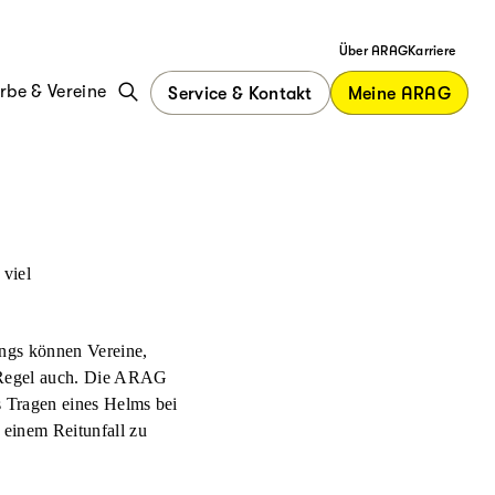
Über ARAG
Karriere
be & Vereine
Service & Kontakt
Meine ARAG
 viel
dings können Vereine,
r Regel auch. Die ARAG
s Tragen eines Helms bei
 einem Reitunfall zu