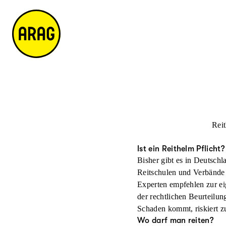
u
S
n
it
p
u
ta
e
ti
c
k
m
n
h
ts
a
h
e
ei
p
al
te
t
Reit
Ist ein Reithelm Pflicht?
Bisher gibt es in Deutschl
Reitschulen und Verbände
Experten empfehlen zur ei
der rechtlichen Beurteilun
Schaden kommt, riskiert z
Wo darf man reiten?