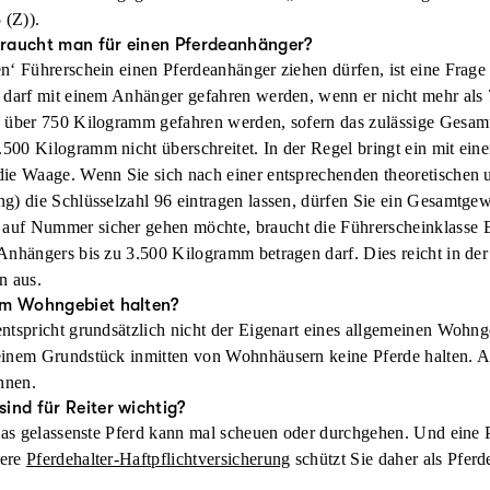
 (Z)).
raucht man für einen Pferdeanhänger?
n‘ Führerschein einen Pferdeanhänger ziehen dürfen, ist eine Frag
 darf mit einem Anhänger gefahren werden, wenn er nicht mehr als
n über 750 Kilogramm gefahren werden, sofern das zulässige Gesam
00 Kilogramm nicht überschreitet. In der Regel bringt ein mit ein
ie Waage. Wenn Sie sich nach einer entsprechenden theoretischen 
g) die Schlüsselzahl 96 eintragen lassen, dürfen Sie ein Gesamtgew
uf Nummer sicher gehen möchte, braucht die Führerscheinklasse BE
Anhängers bis zu 3.500 Kilogramm betragen darf. Dies reicht in der
n aus.
em Wohngebiet halten?
ntspricht grundsätzlich nicht der Eigenart eines allgemeinen Wohng
einem Grundstück inmitten von Wohnhäusern keine Pferde halten. A
hnen.
ind für Reiter wichtig?
 das gelassenste Pferd kann mal scheuen oder durchgehen. Und eine 
sere
Pferdehalter-Haftpflichtversicherung
schützt Sie daher als Pferd