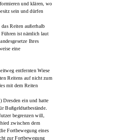
nformieren und klären, wo
sitz sein und dürfen
 das Reiten außerhalb
 Führen ist nämlich laut
Landesgesetze Ihres
weise eine
Reitweg entfernten Wiese
ten Reitens auf nicht zum
des mit dem Reiten
) Dresden ein und hatte
für Bußgeldtatbestände.
utzer begrenzen will,
schied zwischen dem
 die Fortbewegung eines
cht zur Fortbewegung