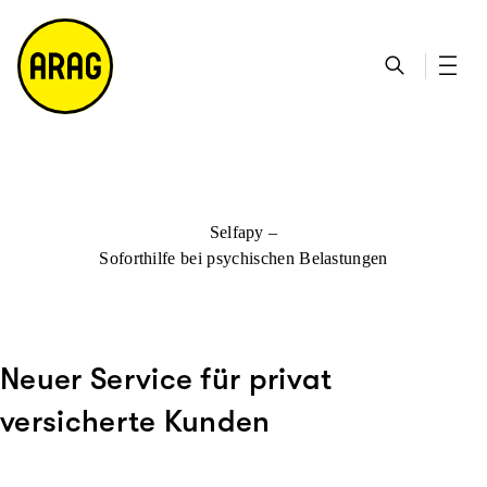
u
S
n
it
p
u
ta
e
ti
c
k
m
n
h
ts
a
h
e
ei
p
al
te
t
Selfapy –
Soforthilfe bei psychischen Belastungen
Neuer Service für privat
versicherte Kunden