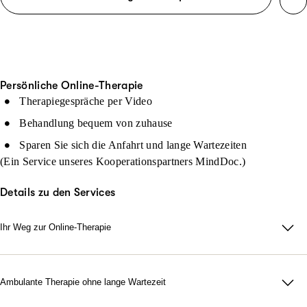
Persönliche Online-Therapie
Therapiegespräche per Video
Behandlung bequem von zuhause
Sparen Sie sich die Anfahrt und lange Wartezeiten
(Ein Service unseres Kooperationspartners MindDoc.)
Details zu den Services
Ihr Weg zur Online-Therapie
Hat ein Arzt bereits eine Psychotherapie empfohlen?
Dann buchen Sie ein Erstgespräch mit einem Psychotherapeuten
vor Ort an einem von über 200 MindDoc-Standorten
Ambulante Therapie ohne lange Wartezeit
deutschlandweit. Bei Therapiebedarf erhalten Sie von MindDoc
Im persönlichen Gespräch (telefonisch) stellt ein Therapeut fest,