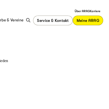
Über ARAG
Karriere
be & Vereine
Service & Kontakt
Meine ARAG
ieden