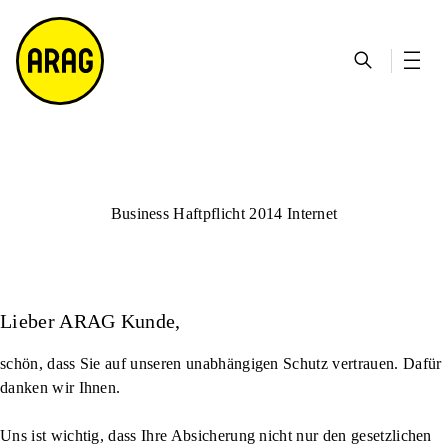
u
S
n
it
p
u
ta
e
ti
c
k
m
n
h
ts
a
h
e
ei
p
al
te
t
Business Haftpflicht 2014 Internet
Lieber ARAG Kunde
,
schön, dass Sie auf unseren unabhängigen Schutz vertrauen. Dafür
danken wir Ihnen.
Uns ist wichtig, dass Ihre Absicherung nicht nur den gesetzlichen