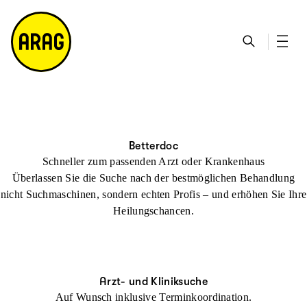
u
S
n
it
p
u
ta
e
ti
c
k
m
n
h
ts
a
h
e
ei
p
al
te
t
Betterdoc
Schneller zum passenden Arzt oder Krankenhaus
Überlassen Sie die Suche nach der bestmöglichen Behandlung
nicht Suchmaschinen, sondern echten Profis – und erhöhen Sie Ihre
Heilungschancen.
Arzt- und Kliniksuche
Auf Wunsch inklusive Terminkoordination.