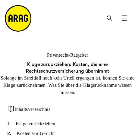
u
S
n
it
p
u
ta
e
ti
c
k
m
n
h
ts
a
h
e
ei
p
al
te
t
Privatrecht-Ratgeber
Klage zurückziehen: Kosten, die eine
Rechtsschutzversicherung übernimmt
Solange im Streitfall noch kein Urteil ergangen ist, können Sie eine
Klage zurücknehmen. Was Sie über die Klagerücknahme wissen
müssen.
Inhaltsverzeichnis
Klage zurückziehen
Kosten vor Gericht