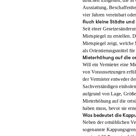
üblichen Entgelten, die i
Was regelt die Mietpreisb
Ausstattung, Beschaffenhei
In Städten und Gemeinden 
vier Jahren vereinbart od
Vergleichsmiete aufschla
Auch kleine Städte und
Wohnung oder wenn auch de
Seit einer Gesetzesänderu
dem 1. Oktober 2014 erstm
Mietspiegel zu erstellen.
potenzielle Mieter darüber
Mietspiegel zeigt, welche
als Orientierungsmittel für
Mieterhöhung auf die or
Will ein Vermieter eine M
von Voraussetzungen erfü
der Vermieter entweder de
Sachverständigen einholen
aufgrund von Lage, Größe 
Mieterhöhung auf die orts
haben muss, bevor sie ern
Was bedeutet die Kapp
Neben der ortsüblichen Ve
sogenannte Kappungsgrenze