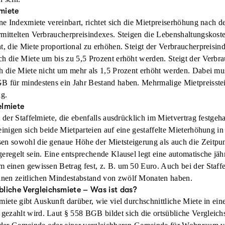
miete
, dass das Auskunftsrecht von Mietern zur Höhe ihrer Miete drei J
ine Indexmiete vereinbart, richtet sich die Mietpreiserhöhung nach
nformationen etwa über das Baujahr, etwaige Sanierungen oder die V
rmittelten Verbraucherpreisindexes. Steigen die Lebenshaltungskost
erden. Ein Anspruch auf Rückzahlung bei einer eventuell zu hohen Mi
t, die Miete proportional zu erhöhen. Steigt der Verbraucherpreisin
nur schwer begründen. Vor allem Mieter, die ihren Mietvertrag mit 
ch die Miete um bis zu 5,5 Prozent erhöht werden. Steigt der Verbr
chlossen haben, profitieren deshalb von der BGH-Entscheidung.
ch die Miete nicht um mehr als 1,5 Prozent erhöht werden. Dabei m
B für mindestens ein Jahr Bestand haben. Mehrmalige Mietpreisste
ig.
ere Mieter aus Berlin, die den Verdacht hatten, dass ihre Mieten zu
elmiete
isbremse verstießen. Da der Abschluss der Mietverträge in allen Fäll
t der Staffelmiete, die ebenfalls ausdrücklich im Mietvertrag festgeh
die Vermieter, die nötigen Auskünfte zu geben und damit auch, die 
einigen sich beide Mietparteien auf eine gestaffelte Mieterhöhung in 
h dabei auf die Verjährungsfrist. Wie auch schon die Vorinstanzen in 
en sowohl die genaue Höhe der Mietsteigerung als auch die Zeitpun
ugunsten aller klagenden Mieter. Es gibt zwar noch immer eine Ve
eregelt sein. Eine entsprechende Klausel legt eine automatische jä
ickt die Uhr erst ab dem Zeitpunkt, ab dem der Mieter erstmals um di
 einen gewissen Betrag fest, z. B. um 50 Euro. Auch bei der Staffel
 Vermieter beanstandet. Stellt sich dabei heraus, dass die Miete z
nen zeitlichen Mindestabstand von zwölf Monaten haben.
spruch auf Rückzahlung des zu viel gezahlten Betrages geltend mac
liche Vergleichsmiete – Was ist das?
lche Auskünfte immer schriftlich einfordern, um in Streitfällen vo
miete gibt Auskunft darüber, wie viel durchschnittliche Miete in ei
ezahlt wird. Laut § 558 BGB bildet sich die ortsübliche Vergleich