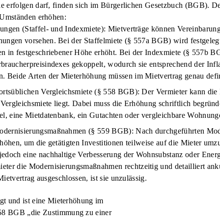
 erfolgen darf, finden sich im Bürgerlichen Gesetzbuch (BGB). D
n Umständen erhöhen:
ungen (Staffel- und Indexmiete): Mietverträge können Vereinbarung
ungen vorsehen. Bei der Staffelmiete (§ 557a BGB) wird festgelegt,
n in festgeschriebener Höhe erhöht. Bei der Indexmiete (§ 557b BGB
braucherpreisindexes gekoppelt, wodurch sie entsprechend der Infla
. Beide Arten der Mieterhöhung müssen im Mietvertrag genau defini
ortsüblichen Vergleichsmiete (§ 558 BGB): Der Vermieter kann die
n Vergleichsmiete liegt. Dabei muss die Erhöhung schriftlich begrün
el, eine Mietdatenbank, ein Gutachten oder vergleichbare Wohnung
odernisierungsmaßnahmen (§ 559 BGB): Nach durchgeführten Mode
höhen, um die getätigten Investitionen teilweise auf die Mieter umz
edoch eine nachhaltige Verbesserung der Wohnsubstanz oder Energie
ter die Modernisierungsmaßnahmen rechtzeitig und detailliert ank
ietvertrag ausgeschlossen, ist sie unzulässig.
egt und ist eine Mieterhöhung im
 558 BGB „die Zustimmung zu einer