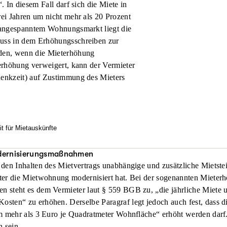
 In diesem Fall darf sich die Miete in
ei Jahren um nicht mehr als 20 Prozent
t angespanntem Wohnungsmarkt liegt die
muss in dem Erhöhungsschreiben zur
rden, wenn die Mieterhöhung
erhöhung verweigert, kann der Vermieter
denkzeit) auf Zustimmung des Mieters
t für Mietauskünfte
tpreisbremse wohnt, hat nur eine Möglichkeit herauszufinden, ob de
obergrenze für Mieten hält: Er muss seinen Vermieter um Auskunft ü
dernisierungsmaßnahmen
den Inhalten des Mietvertrags unabhängige und zusätzliche Mietstei
en. Bislang konnte dieser sich aber weigern, wenn Mieter bereits se
ter die Mietwohnung modernisiert hat. Bei der sogenannten Mieter
as hat sich nun aufgrund eines aktuellen Urteils des Bundesgerich
steht es dem Vermieter laut § 559 BGB zu, „die jährliche Miete u
. Der Anspruch auf Auskunft verjährt zwar immer noch in drei Jahre
ten“ zu erhöhen. Derselbe Paragraf legt jedoch auch fest, dass d
Bundesrichtern erst, wenn der Mieter erstmals Auskunft verlangt.
m mehr als 3 Euro je Quadratmeter Wohnfläche“ erhöht werden darf. 
 sein.