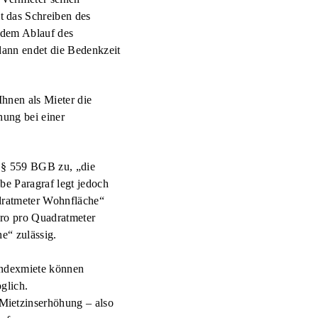
 das Schreiben des
t dem Ablauf des
dann endet die Bedenkzeit
hnen als Mieter die
hung bei einer
 § 559 BGB zu, „die
be Paragraf legt jedoch
adratmeter Wohnfläche“
uro pro Quadratmeter
e“ zulässig.
 Indexmiete können
glich.
Mietzinserhöhung – also