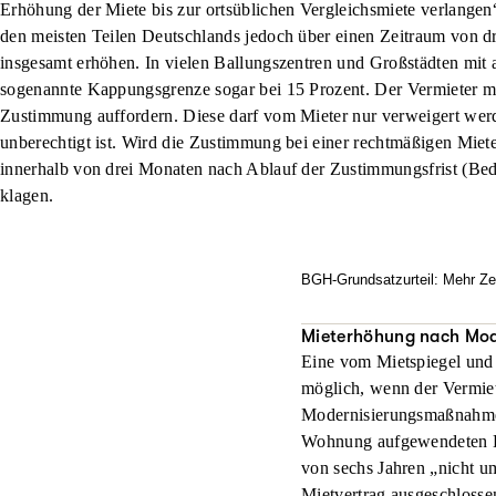
Erhöhung der Miete bis zur ortsüblichen Vergleichsmiete verlangen“.
den meisten Teilen Deutschlands jedoch über einen Zeitraum von dr
insgesamt erhöhen. In vielen Ballungszentren und Großstädten mi
sogenannte Kappungsgrenze sogar bei 15 Prozent. Der Vermieter 
Zustimmung auffordern. Diese darf vom Mieter nur verweigert we
unberechtigt ist. Wird die Zustimmung bei einer rechtmäßigen Miet
innerhalb von drei Monaten nach Ablauf der Zustimmungsfrist (Be
klagen.
BGH-Grundsatzurteil: Mehr Zei
Wer in einer Stadt mit Mie
örtlich vorgegebene Preis
Mieterhöhung nach Mo
Eine vom Mietspiegel und 
Berechnungsgrundlagen bitt
möglich, wenn der Vermie
in der Wohnung wohnten. D
Modernisierungsmaßnahmen 
ZR 375/21 u.a. ) geändert
Wohnung aufgewendeten Kos
beginnt laut den obersten 
von sechs Jahren „nicht u
Mietvertrag ausgeschlossen
Was galt bisher?