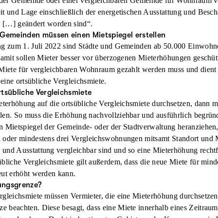
n der Gemeinde oder einer vergleichbaren Gemeinde für Wohnraum ve
remse?
t und Lage einschließlich der energetischen Ausstattung und Bescha
mit Mietpreisbremse darf ein Vermieter nur um maximal zehn Prozen
er […] geändert worden sind“.
gen. Allerdings gibt es laut der ARAG Experten Ausnahmen: Nach M
 Gemeinden müssen einen Mietspiegel erstellen
r Vormieter schon mehr als die ortsübliche Miete gezahlt hat und
ng zum 1. Juli 2022 sind Städte und Gemeinden ab 50.000 Einwohner
als genutzt wurden, gilt die Mietpreisbremse nicht. Allerdings muss
 Damit sollen Mieter besser vor überzogenen Mieterhöhungen geschü
 informieren.
 Miete für vergleichbaren Wohnraum gezahlt werden muss und dient
 eine ortsübliche Vergleichsmiete.
tsübliche Vergleichsmiete
ieterhöhung auf die ortsübliche Vergleichsmiete durchsetzen, dann m
llen. So muss die Erhöhung nachvollziehbar und ausführlich begrü
n Mietspiegel der Gemeinde- oder der Stadtverwaltung heranziehen,
 oder mindestens drei Vergleichswohnungen mitsamt Standort und M
und Ausstattung vergleichbar sind und so eine Mieterhöhung rechtfe
übliche Vergleichsmiete gilt außerdem, dass die neue Miete für min
eut erhöht werden kann.
ungsgrenze?
rgleichsmiete müssen Vermieter, die eine Mieterhöhung durchsetzen
 beachten. Diese besagt, dass eine Miete innerhalb eines Zeitraum