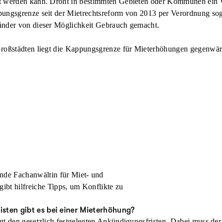
ht werden kann. Droht in bestimmten Gebieten oder Kommunen ei
ungsgrenze seit der Mietrechtsreform von 2013 per Verordnung sog
änder von dieser Möglichkeit Gebrauch gemacht.
roßstädten liegt die Kappungsgrenze für Mieterhöhungen gegenwärti
nde Fachanwältin für Miet- und
ibt hilfreiche Tipps, um Konflikte zu
sten gibt es bei einer Mieterhöhung?
gt den gesetzlich festgelegten Ankündigungsfristen. Dabei muss der