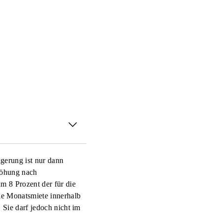
r Vermieter sich an die
ber die
gerung ist nur dann
it mehr als drei Jahren
höhung nach
tshofs (BGH, Az.: VIII
m 8 Prozent der für die
n, aber die Verjährung
ie Monatsmiete innerhalb
Sie darf jedoch nicht im