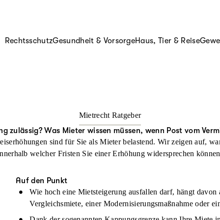
Rechtsschutz
Gesundheit & Vorsorge
Haus, Tier & Reise
Gewer
Mietrecht Ratgeber
ng zulässig? Was Mieter wissen müssen, wenn Post vom Verm
eiserhöhungen sind für Sie als Mieter belastend. Wir zeigen auf, w
innerhalb welcher Fristen Sie einer Erhöhung widersprechen können
Auf den Punkt
Wie hoch eine Mietsteigerung ausfallen darf, hängt davon 
Vergleichsmiete, einer Modernisierungsmaßnahme oder ein
Dank der sogenannten Kappungsgrenze kann Ihre Miete in 