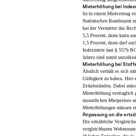
Mieterhöhung bei Index
Bisher ging man davon aus
Ist in einem Mietvertrag e
Mietvertrages verjährt. I
Statistischen Bundesamt e
nicht mehr eingefordert w
hat der Vermieter das Rech
ohne diese Informationen 
5,5 Prozent, dann kann au
Mietpreisbremse 2015 ges
1,5 Prozent, dann darf au
Indexmiete laut § 557b BG
Worum ging es im Urteil?
Jahres sind somit unzuläss
Geklagt hatten gleich mehr
Mieterhöhung bei Staff
gegen die örtliche Mietpre
Ähnlich verhält es sich mi
zurücklag, weigerten sich 
Gültigkeit zu haben. Hier 
erstatten. Sie beriefen sic
Zeitabständen. Dabei müss
nun die Richter des BGH z
Mieterhöhung vertraglich g
auf Auskunft, allerdings t
monatlichen Mietpreises um
die Miethöhe gegenüber dem
Mieterhöhungen müssen ei
Mieter einfacher einen An
Anpassung an die ortsüb
Zusammenhang sollte man so
Die ortsübliche Vergleichs
Nachweise zu haben.
vergleichbaren Wohnraum g