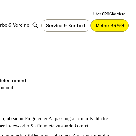
Über ARAG
Karriere
be & Vereine
Service & Kontakt
Meine ARAG
ieter kommt
ann und
.
ab, ob sie in Folge einer Anpassung an die ortsübliche
er Index- oder Staffelmiete zustande kommt.
den meisten Fällen innerhalb eines Zeitraums von drei