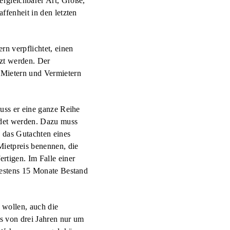
rgleichbarer Art, Größe,
ffenheit in den letzten
t auf die örtliche
odernisierungen der
 in Neubauten, die nach
n verpflichtet, einen
 der Vermieter
tzt werden. Der
 Mietern und Vermietern
uss er eine ganze Reihe
ndet werden. Dazu muss
 das Gutachten eines
ietpreis benennen, die
rtigen. Im Falle einer
destens 15 Monate Bestand
 wollen, auch die
s von drei Jahren nur um