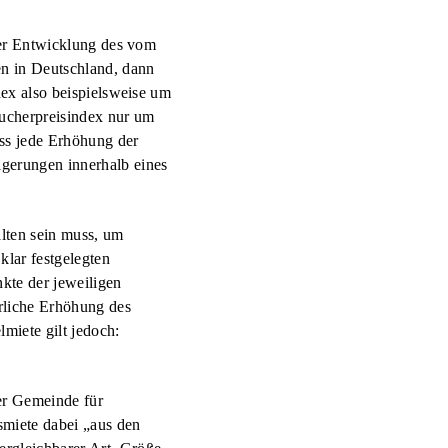
ahre nach Abschluss des
 der Entwicklung des vom
ormiete konnten dann
en in Deutschland, dann
ete lässt sich aber
dex also beispielsweise um
Einführung der
aucherpreisindex nur um
uss jede Erhöhung der
igerungen innerhalb eines
 hoch seien und damit
en mehr als drei Jahre
alten sein muss, um
überzahlten Mieten zu
klar festgelegten
drei Fällen, entschieden
kte der jeweiligen
rjährung des Anspruchs
hrliche Erhöhung des
ese Auskunft bittet oder
miete gilt jedoch:
u hoch ist, können
hen. In diesem
r Gericht die nötigen
ner Gemeinde für
smiete dabei „aus den