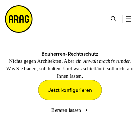
u
S
n
it
p
u
ta
e
ti
c
k
m
n
h
ts
a
h
e
ei
p
al
te
t
Bauherren-Rechtsschutz
Nichts gegen Architekten. Aber
ein Anwalt macht's runder.
Was Sie bauen, soll halten. Und was schiefläuft, soll nicht auf
Ihnen lasten.
Jetzt konfigurieren
Beraten lassen