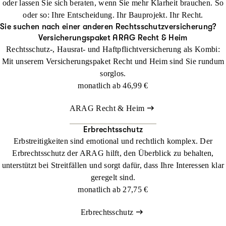
oder lassen Sie sich beraten, wenn Sie mehr Klarheit brauchen. So
Zur Beratung vor Ort
oder so: Ihre Entscheidung. Ihr Bauprojekt. Ihr Recht.
Sie suchen nach einer anderen Rechtsschutzversicherung?
Telefonisch unter 0211 9890-1436
Versicherungspaket ARAG Recht & Heim
Rufen Sie uns zum Ortstarif an oder lassen Sie sich kostenlos
Rechtsschutz-, Hausrat- und Haftpflichtversicherung als Kombi:
zurückrufen. Gerne beraten wir Sie auch telefonisch rund um
Mit unserem Versicherungspaket Recht und Heim sind Sie rundum
den Bauherren-Rechtsschutz und die passende Absicherung.
sorglos.
monatlich ab
46,99 €
Rückruf-Service nutzen
ARAG Recht & Heim
Erbrechtsschutz
Erbstreitigkeiten sind emotional und rechtlich komplex. Der
Erbrechtsschutz der ARAG hilft, den Überblick zu behalten,
unterstützt bei Streitfällen und sorgt dafür, dass Ihre Interessen klar
geregelt sind.
monatlich ab
27,75 €
Erbrechtsschutz