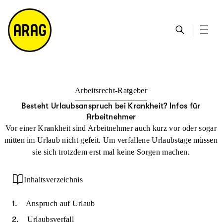
u
S
n
it
p
u
ta
e
ti
c
k
m
n
h
ts
a
h
e
ei
p
al
te
t
Arbeitsrecht-Ratgeber
Besteht Urlaubsanspruch bei Krankheit? Infos für
Arbeitnehmer
Vor einer Krankheit sind Arbeitnehmer auch kurz vor oder sogar
mitten im Urlaub nicht gefeit. Um verfallene Urlaubstage müssen
sie sich trotzdem erst mal keine Sorgen machen.
Inhaltsverzeichnis
Anspruch auf Urlaub
Urlaubsverfall