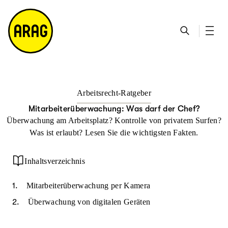
u
S
n
it
p
u
ta
e
ti
c
k
m
n
h
ts
a
h
e
ei
p
al
te
t
Arbeitsrecht-Ratgeber
Mitarbeiterüberwachung: Was darf der Chef?
Überwachung am Arbeitsplatz? Kontrolle von privatem Surfen?
Was ist erlaubt? Lesen Sie die wichtigsten Fakten.
Inhaltsverzeichnis
Mitarbeiterüberwachung per Kamera
Überwachung von digitalen Geräten