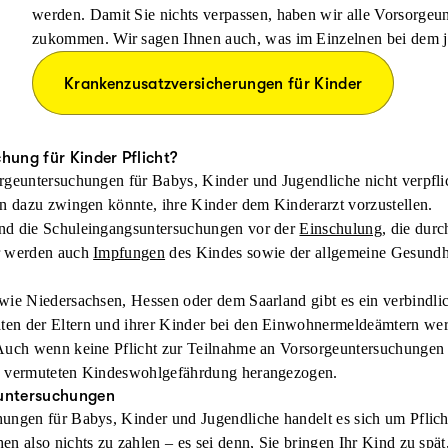
werden. Damit Sie nichts verpassen, haben wir alle Vorsorgeun
zukommen. Wir sagen Ihnen auch, was im Einzelnen bei dem jew
Krankenzusatzversicherungen für Kinder
chung für Kinder Pflicht?
rgeuntersuchungen für Babys, Kinder und Jugendliche nicht verpflic
rn dazu zwingen könnte, ihre Kinder dem Kinderarzt vorzustellen.
nd die Schuleingangsuntersuchungen vor der
Einschulung
, die dur
r werden auch
Impfungen
des Kindes sowie der allgemeine Gesundhe
 wie
Niedersachsen
,
Hessen
oder dem
Saarland
gibt es ein verbindli
en der Eltern und ihrer Kinder bei den Einwohnermeldeämtern wer
Auch wenn keine Pflicht zur Teilnahme an Vorsorgeuntersuchungen 
n vermuteten Kindeswohlgefährdung herangezogen.
euntersuchungen
ungen für Babys, Kinder und Jugendliche handelt es sich um Pflich
n also nichts zu zahlen – es sei denn, Sie bringen Ihr Kind zu spät