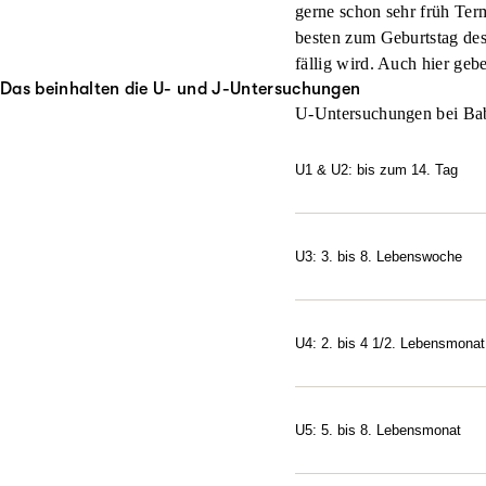
gerne schon sehr früh Ter
besten zum Geburtstag des
fällig wird. Auch hier geb
Das beinhalten die U- und J-Untersuchungen
U-Untersuchungen bei Ba
U1 & U2: bis zum 14. Tag
Wenn Mutter und Kind das 
erfolgt sofort
nach der Geb
allgemeinen Gesundheitszu
U3: 3. bis 8. Lebenswoche
nicht erkannte gesundheit
Die U3 findet meist erstma
Sauerstoffgehalt untersu
entwickelt und er testet 
Fehlstellungen so früh zu
U4: 2. bis 4 1/2. Lebensmonat
Bei der U2, die zwischen 
Auffälligkeiten mitzuteilen
Neben dem Test des Hör- 
und Nervensystem untersu
Fontanelle Ihres Kindes. 
auszuschließen. Zuletzt er
Wachstum gewährleistet. I
U5: 5. bis 8. Lebensmonat
mit den Augen folgen, Ge
Auch die U5 können Sie al
Mund führen können. Auf d
Bauchlage auf den Armen 