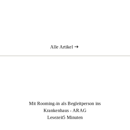
sse, ob sie die Kosten für diesen Termin übernimmt.
Alle Artikel
Mit Rooming-in als Begleitperson ins
Krankenhaus - ARAG
Lesezeit
5 Minuten