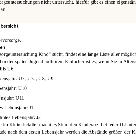
geuntersuchungen nicht untersucht, hierfür gibt es einen eigenstän
lan.
bersicht
rvorsorge.
fen
sorgeuntersuchung Kind“ sucht, findet eine lange Liste aller mögli
in der späten Jugend aufhören. Einfacher ist es, wenn Sie in Alter
 bis U6
ebensjahr: U7, U7a, U8, U9
ebensjahr: U10
ensjahr: U11
es Lebensjahr: J1
ehntes Lebensjahr: J2
e im Kleinkindalter macht es Sinn, den Kinderarzt bei jeder U-Unt
de nach dem ersten Lebensjahr werden die Abstände größer, der Ki