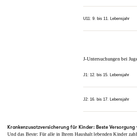
Die U10 ist eine zusätzl
Verhaltensproblemen und 
Fragen Sie Ihre Krankenka
U11: 9. bis 11. Lebensjahr
Auch die U11 ist eine zus
körperlichen und geistige
entstehen.
Fragen Sie Ihre Krankenka
J-Untersuchungen bei Jug
J1: 12. bis 15. Lebensjahr
Die J1 fällt bestenfalls a
und zur Vertrauensperson, 
Sexualität, Substanzenmiss
J2: 16. bis 17. Lebensjahr
thematisiert werden könn
In diesem Lebensabschnitt
Gesundheit des Skeletts, O
beraten lassen können. Die
können bei der J2 thematis
Krankenzusatzversicherung für Kinder: Beste Versorgung
Gelegenheit, ohne die Elte
Und das Beste: Für alle in Ihrem Haushalt lebenden Kinder zahl
allen Krankenkassen übe