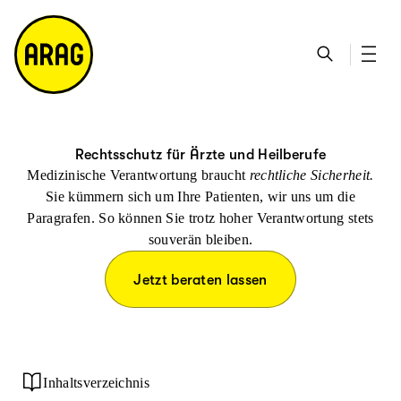
u
S
n
it
p
u
ta
e
ti
c
k
m
n
h
ts
a
h
e
ei
p
al
te
t
Rechtsschutz für Ärzte und Heilberufe
Medizinische Verantwortung braucht
rechtliche Sicherheit.
Sie kümmern sich um Ihre Patienten, wir uns um die
Paragrafen. So können Sie trotz hoher Verantwortung stets
souverän bleiben.
Jetzt beraten lassen
Inhaltsverzeichnis