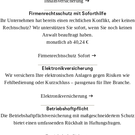
Inhaltsversicherung
ambulante Pflegedienste (ohne
geprüftes Krankenpflegepersonal)
Firmenrechtsschutz mit Soforthilfe
assistierende Tätigkeit wie zum
Ihr Unternehmen hat bereits einen rechtlichen Konflikt, aber keinen
Beispiel Diät-, pharmazeutisch-
Rechtsschutz? Wir unterstützen Sie sofort, wenn Sie noch keinen
technischer-, Rettungsassistent
Anwalt beauftragt haben.
monatlich ab
40,24 €
Handwerksbetriebe (Zahntechniker,
Labor etc.)
Firmenrechtsschutz Sofort
Krankenhäuser, Kliniken
Elektronikversicherung
Wir versichern Ihre elektronischen Anlagen gegen Risiken wie
Fehlbedienung oder Kurzschluss – passgenau für Ihre Branche.
Elektronikversicherung
Betriebshaftpflicht
Die Betriebshaftpflichtversicherung mit maßgeschneidertem Schutz
bietet einen umfassenden Rückhalt in Haftungsfragen.