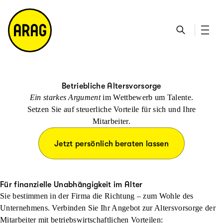
u
S
n
it
p
u
ta
e
ti
c
k
m
n
h
ts
a
h
e
ei
p
al
te
t
Betriebliche Altersvorsorge
Ein starkes Argument
im Wettbewerb um Talente.
Setzen Sie auf steuerliche Vorteile für sich und Ihre
Mitarbeiter.
Jetzt persönlich beraten lassen
Für finanzielle Unabhängigkeit im Alter
Sie bestimmen in der Firma die Richtung – zum Wohle des
Unternehmens. Verbinden Sie Ihr Angebot zur Altersvorsorge der
Mitarbeiter mit betriebswirtschaftlichen Vorteilen: