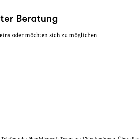
nter Beratung
eins oder möchten sich zu möglichen
.
 Telefon
oder über Microsoft Teams
per Videokonferenz
. Über alle