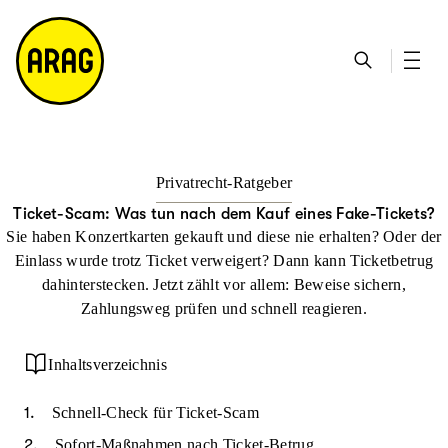
u
S
n
it
p
u
ta
e
ti
c
k
m
n
h
ts
a
h
e
ei
p
al
te
t
Privatrecht-Ratgeber
Ticket-Scam: Was tun nach dem Kauf eines Fake-Tickets?
Sie haben Konzertkarten gekauft und diese nie erhalten? Oder der
Einlass wurde trotz Ticket verweigert? Dann kann Ticketbetrug
dahinterstecken. Jetzt zählt vor allem: Beweise sichern,
Zahlungsweg prüfen und schnell reagieren.
Inhaltsverzeichnis
Schnell-Check für Ticket-Scam
Sofort-Maßnahmen nach Ticket-Betrug