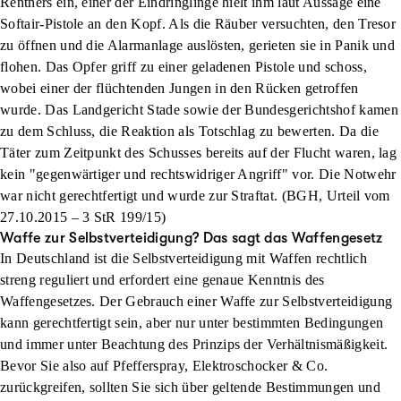
Rentners ein, einer der Eindringlinge hielt ihm laut Aussage eine
Softair-Pistole an den Kopf. Als die Räuber versuchten, den Tresor
zu öffnen und die Alarmanlage auslösten, gerieten sie in Panik und
flohen. Das Opfer griff zu einer geladenen Pistole und schoss,
wobei einer der flüchtenden Jungen in den Rücken getroffen
wurde. Das Landgericht Stade sowie der Bundesgerichtshof kamen
zu dem Schluss, die Reaktion als Totschlag zu bewerten. Da die
Täter zum Zeitpunkt des Schusses bereits auf der Flucht waren, lag
kein "gegenwärtiger und rechtswidriger Angriff" vor. Die Notwehr
war nicht gerechtfertigt und wurde zur Straftat. (BGH, Urteil vom
27.10.2015 – 3 StR 199/15)
Waffe zur Selbstverteidigung? Das sagt das Waffengesetz
In Deutschland ist die Selbstverteidigung mit Waffen rechtlich
streng reguliert und erfordert eine genaue Kenntnis des
Waffengesetzes. Der Gebrauch einer Waffe zur Selbstverteidigung
kann gerechtfertigt sein, aber nur unter bestimmten Bedingungen
und immer unter Beachtung des Prinzips der Verhältnismäßigkeit.
Bevor Sie also auf Pfefferspray, Elektroschocker & Co.
zurückgreifen, sollten Sie sich über geltende Bestimmungen und