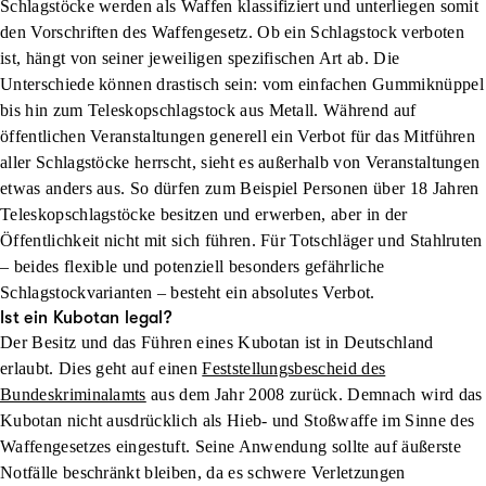
Schlagstöcke werden als Waffen klassifiziert und unterliegen somit
den Vorschriften des Waffengesetz. Ob ein Schlagstock verboten
ist, hängt von seiner jeweiligen spezifischen Art ab. Die
Unterschiede können drastisch sein: vom einfachen Gummiknüppel
bis hin zum Teleskopschlagstock aus Metall. Während auf
öffentlichen Veranstaltungen generell ein Verbot für das Mitführen
aller Schlagstöcke herrscht, sieht es außerhalb von Veranstaltungen
etwas anders aus. So dürfen zum Beispiel Personen über 18 Jahren
Teleskopschlagstöcke besitzen und erwerben, aber in der
Öffentlichkeit nicht mit sich führen. Für Totschläger und Stahlruten
– beides flexible und potenziell besonders gefährliche
Schlagstockvarianten – besteht ein absolutes Verbot.
Ist ein Kubotan legal?
Der Besitz und das Führen eines Kubotan ist in Deutschland
erlaubt. Dies geht auf einen
Feststellungsbescheid des
Bundeskriminalamts
aus dem Jahr 2008 zurück. Demnach wird das
Kubotan nicht ausdrücklich als Hieb- und Stoßwaffe im Sinne des
Waffengesetzes eingestuft. Seine Anwendung sollte auf äußerste
Notfälle beschränkt bleiben, da es schwere Verletzungen