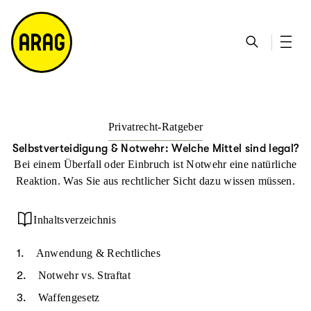
u
S
n
it
p
u
ta
e
ti
c
k
m
n
h
ts
a
h
e
ei
p
al
te
t
Privatrecht-Ratgeber
Selbstverteidigung & Notwehr: Welche Mittel sind legal?
Bei einem Überfall oder Einbruch ist Notwehr eine natürliche
Reaktion. Was Sie aus rechtlicher Sicht dazu wissen müssen.
Inhaltsverzeichnis
Anwendung & Rechtliches
Notwehr vs. Straftat
Waffengesetz