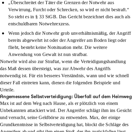
„Überschreitet der Täter die Grenzen der Notwehr aus
Verwirrung, Furcht oder Schrecken, so wird er nicht bestraft.“
So steht es in § 33 StGB. Das Gericht bezeichnet dies auch als
entschuldbaren Notwehrexzess.
Wenn jedoch die Notwehr grob unverhältnismäßig, der Angriff
bereits abgewehrt ist oder der Angreifer am Boden liegt oder
flieht, besteht keine Notsituation mehr. Die weitere
Anwendung von Gewalt ist nun strafbar.
Notwehr wird also zur Straftat, wenn die Verteidigungshandlung
das Maß dessen übersteigt, was zur Abwehr des Angriffs
notwendig ist. Für ein besseres Verständnis, wann und wie schnell
dieser Fall eintreten kann, dienen die folgenden Beispiele und
Urteile.
Angemessene Selbstverteidigung: Überfall auf dem Heimweg
Max ist auf dem Weg nach Hause, als er plötzlich von einem
Unbekannten attackiert wird. Der Angreifer schlägt ihm ins Gesicht
und versucht, seine Geldbörse zu entwenden. Max, der einige
Grundkenntnisse in Selbstverteidigung hat, blockt die Schläge des
Angreifers ab und gibt ihm einen Stoß, der ihn zurückfallen lässt.