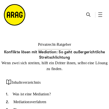
u
S
n
it
p
u
ta
e
ti
c
k
m
n
h
ts
a
h
e
ei
p
al
te
t
Privatrecht-Ratgeber
Konflikte lösen mit Mediation: So geht außergerichtliche
Streitschlichtung
Wenn zwei sich streiten, hilft ein Dritter ihnen, selbst eine Lösung
zu finden.
Inhaltsverzeichnis
Was ist eine Mediation?
Mediationsverfahren