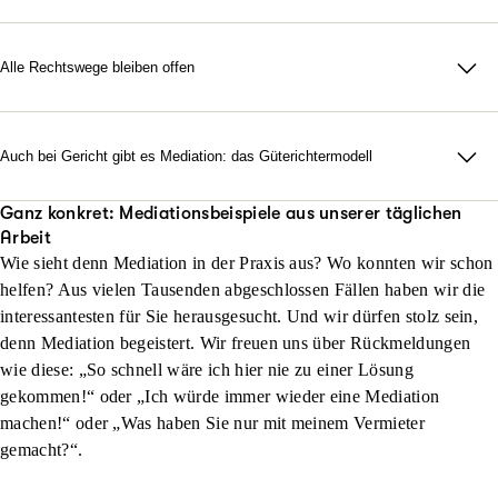
Kosten. Für Rechtsschutzversicherte der ARAG ist die
In aller Regel kann das Ergebnis einer Mediation nicht wie ein
wohler fühlen und eher bereit sind, offen zu kommunizieren.
etwa wenn das Wohl eines Kindes gefährdet ist.
Mediation Bestandteil ihrer Versicherung. Es entstehen keine
Richterspruch vollstreckt werden. Aber grundsätzlich sind alle
Gerichtsverfahren hingegen sind häufig öffentlich.
zusätzlichen Kosten.
Vereinbarungen, die zwischen zwei Erwachsenen getroffen
Alle Rechtswege bleiben offen
werden, rechtsverbindlich. Am Ende einer Mediation steht ein
Ob erfolgreich oder nicht, eine Mediation verbaut nicht den
privatrechtlicher Vertrag. Wird er nicht eingehalten, kann man
Rechtsweg.
prozessieren.
Auch bei Gericht gibt es Mediation: das Güterichtermodell
Auch eine gerichtsinterne Streitschlichtung ist möglich. Bei
Gericht heißt der Mediator Güterichter. Er darf beraten, den
Ganz konkret: Mediationsbeispiele aus unserer täglichen
Arbeit
Parteien Lösungen vorschlagen und – im Unterschied zu den
Wie sieht denn Mediation in der Praxis aus? Wo konnten wir schon
Mediatoren – rechtliche Empfehlungen geben. Urteile darf er
helfen? Aus vielen Tausenden abgeschlossen Fällen haben wir die
nicht fällen, kann aber einen vollstreckbaren Vergleich
interessantesten für Sie herausgesucht. Und wir dürfen stolz sein,
protokollieren. Die Güteverhandlung vor dem Güterichter wird
denn Mediation begeistert. Wir freuen uns über Rückmeldungen
nur protokolliert, wenn alle Parteien zustimmen.
wie diese: „So schnell wäre ich hier nie zu einer Lösung
gekommen!“ oder „Ich würde immer wieder eine Mediation
machen!“ oder „Was haben Sie nur mit meinem Vermieter
gemacht?“.