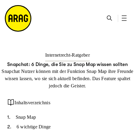
u
S
n
it
p
u
ta
e
ti
c
k
m
n
h
ts
a
h
e
ei
p
al
te
t
Internetrecht-Ratgeber
Snapchat: 6 Dinge, die Sie zu Snap Map wissen sollten
Snapchat Nutzer können mit der Funktion Snap Map ihre Freunde
wissen lassen, wo sie sich aktuell befinden. Das Feature spaltet
jedoch die Geister.
Inhaltsverzeichnis
Snap Map
6 wichtige Dinge