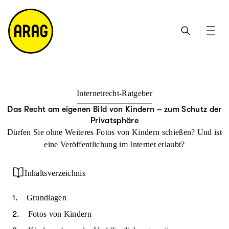
u
S
n
it
p
u
ta
e
ti
c
k
m
n
h
ts
a
h
e
ei
p
al
te
t
Internetrecht-Ratgeber
Das Recht am eigenen Bild von Kindern – zum Schutz der
Privatsphäre
Dürfen Sie ohne Weiteres Fotos von Kindern schießen? Und ist
eine Veröffentlichung im Internet erlaubt?
Inhaltsverzeichnis
Grundlagen
Fotos von Kindern