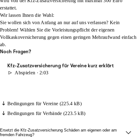
wird von der Kfz-Zusatzversicherung mit maximal 300 Euro
und Hauptversammlungen)
erstattet.
Festumzügen der Vereine sowie Auftritten von
Wir lassen Ihnen die Wahl:
Vereinsgruppen (zum Beispiel Spielmanns- und Musikzüge,
Sie wollen sich von Anfang an nur auf uns verlassen? Kein
Tanz- und Trachtengruppen, Theatergruppen), sofern der
Problem! Wählen Sie die Vorleistungspflicht der eigenen
Auftritt im offiziellen Auftrag des Vereins erfolgt
Vollkaskoversicherung gegen einen geringen Mehraufwand einfach
allen ein- oder mehrtägigen Ausflügen des Vereins (zum
ab.
Beispiel Wanderungen, Abschlussfahrten, Jugendfreizeiten)
Noch Fragen?
geselligen bzw. gesellschaftlichen Veranstaltungen (zum
Beispiel Weihnachtsfeiern, Faschingsbällen, Sommerfesten)
Kfz-Zusatzversicherung für Vereine kurz erklärt
Abspielen · 2:03
Aufbau- und Abbauarbeiten bei versicherten Veranstaltungen
offiziellen Gesprächen mit Rechtsanwälten, Steuerbehörden
oder dem Versicherungsbüro beim Landessportbund /
Landessportverband (LSB / LSV)
Bedingungen für Vereine (225.4 kB)
versicherten Sportveranstaltungen und Versammlungen des
Bedingungen für Verbände (223.5 kB)
Vereines, um benötigte Geräte zu transportieren
Sportveranstaltungen, auch wenn sie für einen
Ersetzt die Kfz-Zusatzversicherung Schäden am eigenen oder am
Spitzenfachverband ausgerichtet werden (zum Beispiel
fremden Fahrzeug?