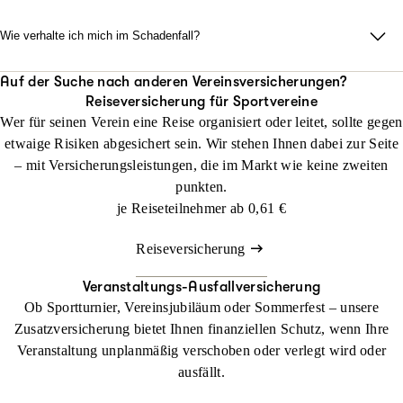
Deckungsumfang abgeschlossen haben.
Das geht schnell und bequem: Berechnen Sie im ersten Schritt
Ihren Beitrag und schließen die Kfz-Zusatzversicherung mit
Wie verhalte ich mich im Schadenfall?
Rechtsschutz für Vereine dann mit Ihren persönlichen Angaben
Wenn etwas passiert, sollten Sie sich unverzüglich bei uns
ab.
melden und uns den Schaden mitteilen. Wir helfen Ihnen dann
Auf der Suche nach anderen Vereinsversicherungen?
Reiseversicherung für Sportvereine
schnell und unkompliziert.
Jetzt konfigurieren
Wer für seinen Verein eine Reise organisiert oder leitet, sollte gegen
Sollten Sie ein fremdes Fahrzeug beschädigt haben, melden Sie
etwaige Risiken abgesichert sein. Wir stehen Ihnen dabei zur Seite
diesen Schaden bitte Ihrer eigenen Kfz-Haftpflichtversicherung.
Vor Ort
– mit Versicherungsleistungen, die im Markt wie keine zweiten
Vereinbaren Sie einen Termin in dem für Ihren Landessportbund
punkten.
Schadenmeldung Kfz-Zusatz
oder -verband zuständigen Versicherungsbüro. Vor Ort erstellen
je Reiseteilnehmer ab
0,61 €
wir Ihnen dann ein individuelles Angebot für Ihren Verein.
Reiseversicherung
Büro finden
Veranstaltungs-Ausfallversicherung
Per Post
Ob Sportturnier, Vereinsjubiläum oder Sommerfest – unsere
Lassen Sie sich Ihr individuelles Angebot per Post zuschicken.
Zusatzversicherung bietet Ihnen finanziellen Schutz, wenn Ihre
Nachdem Sie alles in Ruhe durchgelesen haben, schicken Sie
Veranstaltung unplanmäßig verschoben oder verlegt wird oder
uns die Unterlagen ausgefüllt und unterschrieben zurück.
ausfällt.