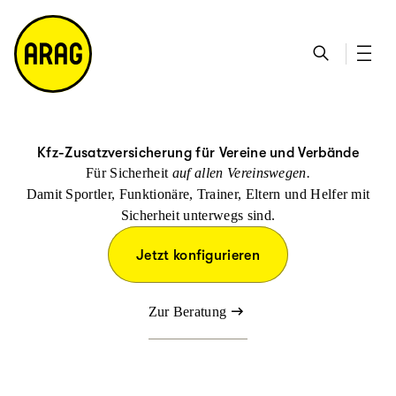
u
S
n
it
p
u
ta
e
ti
c
k
m
n
h
ts
a
h
e
ei
p
al
te
t
Kfz-Zusatzversicherung für Vereine und Verbände
Für Sicherheit
auf allen Vereinswegen.
Damit Sportler, Funktionäre, Trainer, Eltern und Helfer mit
Sicherheit unterwegs sind.
Jetzt konfigurieren
Zur Beratung