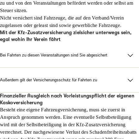
zu und von den Veranstaltungen befördert werden oder selbst am
Steuer sitzen.
Nicht versichert sind Fahrzeuge, die auf den Verband/Verein
zugelassen oder geleast sind sowie gewerbliche Fahrzeuge.
Mit der Kfz-Zusatzversicherung zielsicher unterwegs sein,
egal wohin Ihr Verein fährt
Bei Fahrten zu diesen Veranstaltungen sind Sie abgesichert
Wettkämpfe / -spiele, Sportturniere sowie sportlichen
Darbietungen
Außerdem gilt der Versicherungsschutz für Fahrten zu
offizielle Trainings- / Übungsstunden und Trainingslager des
Vereins
Sportkursen / -programmen (zum Beispiel Schwimmkurse,
Finanzieller Ausgleich nach Vorleistungspflicht der eigenen
Mutter- und Kind-Turnen, Sport für Senioren, Infarkt-
Sondereinzeltrainings von Leistungssportlern
Kaskoversicherung
Rehabilitationssport)
Vorstands- und Ausschuss-Sitzungen und seiner Abteilungen
Besteht eine eigene Fahrzeugversicherung, muss sie zuerst in
Jedermann-Veranstaltungen / Volkswettbewerben (zum
Anspruch genommen werden. Eine eventuelle Selbstbeteiligung
mehrtägige Jugendfreizeiten
Beispiel Jedermann-Turnen, Lauftreffs)
wird mit der Selbstbeteiligung in der Kfz-Zusatzversicherung
satzungsgemäße, offiziell angesetzte Versammlungen des
Vorbereitungen und Abnahmen von Sport- und
verrechnet. Der nachgewiesene Verlust des Schadenfreiheitsrabatts
Vereins und seiner Abteilungen (zum Beispiel Mitglieder-
Leistungsabzeichen