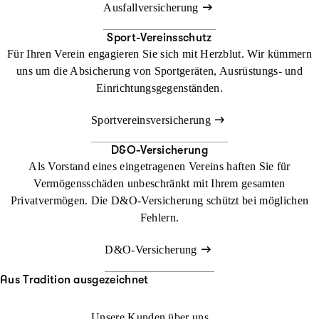
Angebot anfordern
Ausfallversicherung
Telefonisch
Sport-Vereinsschutz
Rufen Sie uns einfach an. Gerne beraten wir Sie zu diesem
Für Ihren Verein engagieren Sie sich mit Herzblut. Wir kümmern
Thema und erstellen ein schriftliches Angebot, dass Sie nur noch
uns um die Absicherung von Sportgeräten, Ausrüstungs- und
unterschrieben an uns zurücksenden müssen.
Einrichtungsgegenständen.
Finden Sie Ihren persönlichen Kontakt
Sportvereinsversicherung
D&O-Versicherung
Als Vorstand eines eingetragenen Vereins haften Sie für
Vermögensschäden unbeschränkt mit Ihrem gesamten
Privatvermögen. Die D&O-Versicherung schützt bei möglichen
Fehlern.
D&O-Versicherung
Aus Tradition ausgezeichnet
Unsere Kunden über uns