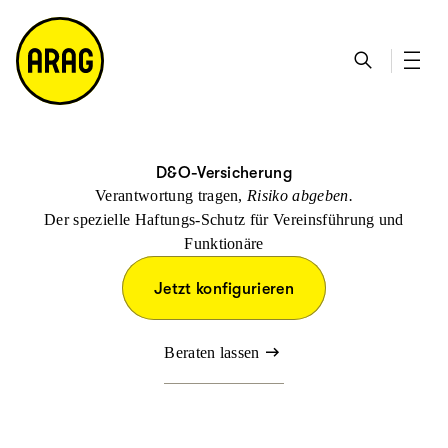
u
S
n
it
p
u
ta
e
ti
c
k
m
n
h
ts
a
h
e
ei
p
al
te
t
D&O-Versicherung
Verantwortung tragen,
Risiko abgeben.
Der spezielle Haftungs-Schutz für Vereinsführung und
Funktionäre
Jetzt konfigurieren
Beraten lassen