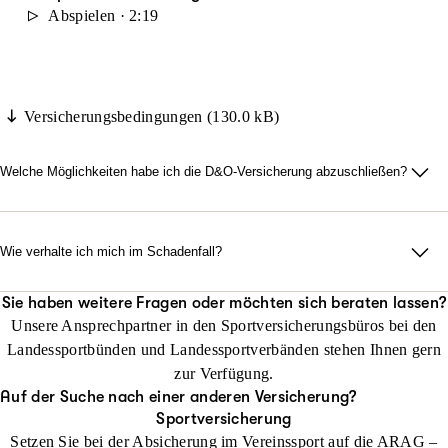
Abspielen · 2:19
Versicherungsbedingungen (130.0 kB)
Welche Möglichkeiten habe ich die D&O-Versicherung abzuschließen?
Online
Das geht schnell und bequem: Berechnen Sie im ersten Schritt
Ihren Beitrag und schließen die Versicherung dann mit Ihren
Wie verhalte ich mich im Schadenfall?
persönlichen Angaben ab.
Wenn etwas passiert, sollten Sie sich unverzüglich bei uns
melden und uns den Schaden mitteilen. Wir helfen Ihnen dann
Sie haben weitere Fragen oder möchten sich beraten lassen?
Jetzt konfigurieren
Hier Beratung anfragen
Unsere Ansprechpartner in den Sportversicherungsbüros bei den
schnell und unkompliziert.
Landessportbünden und Landessportverbänden stehen Ihnen gern
0211 963 1977
Vor Ort
zur Verfügung.
Vereinbaren Sie einen Termin in dem für Ihren Landessportbund
Auf der Suche nach einer anderen Versicherung?
oder -verband zuständigen Versicherungsbüro. Vor Ort erstellen
Sportversicherung
wir Ihnen dann ein individuelles Angebot für Ihren Verein.
Setzen Sie bei der Absicherung im Vereinssport auf die ARAG –