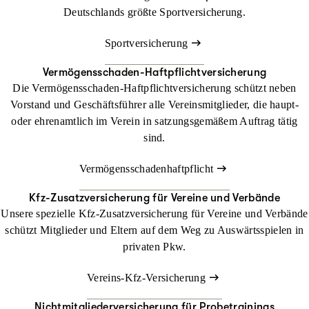
Deutschlands größte Sportversicherung.
Büro finden
Sportversicherung
Per Post
Lassen Sie sich Ihr individuelles Angebot per Post zuschicken.
Vermögensschaden-Haftpflichtversicherung
Nachdem Sie alles in Ruhe durchgelesen haben, schicken Sie
Die Vermögensschaden-Haftpflichtversicherung schützt neben
uns die Unterlagen ausgefüllt und unterschrieben zurück.
Vorstand und Geschäftsführer alle Vereinsmitglieder, die haupt-
oder ehrenamtlich im Verein in satzungsgemäßem Auftrag tätig
Angebot anfordern
sind.
Telefonisch
Vermögensschadenhaftpflicht
Rufen Sie uns einfach an. Gerne erstellen wir Ihnen am Telefon
ein Angebot, das wir Ihnen zuschicken. Dieses müssen Sie nur
Kfz-Zusatzversicherung für Vereine und Verbände
noch unterschrieben an uns zurücksenden.
Unsere spezielle Kfz-Zusatzversicherung für Vereine und Verbände
schützt Mitglieder und Eltern auf dem Weg zu Auswärtsspielen in
Büro finden
privaten Pkw.
Vereins-Kfz-Versicherung
Nichtmitgliederversicherung für Probetrainings