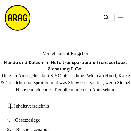
u
S
n
it
p
u
ta
e
ti
c
k
m
n
h
ts
a
h
e
ei
p
al
te
t
Verkehrsrecht-Ratgeber
Hunde und Katzen im Auto transportieren: Transport­box,
Sicherung & Co.
Tiere im Auto gelten laut StVO als Ladung. Wie man Hund, Katze
& Co. sicher transportiert und was Sie wissen sollten, wenn Sie bei
Hitze ein leidendes Tier allein in einem Auto sehen.
Inhaltsverzeichnis
Gesetzeslage
Beispielszenarios