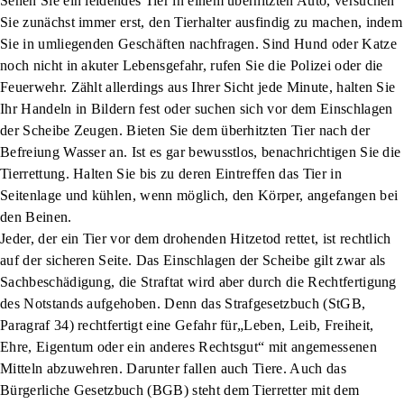
Sehen Sie ein leidendes Tier in einem überhitzten Auto, versuchen
Sie zunächst immer erst, den Tierhalter ausfindig zu machen, indem
Sie in umliegenden Geschäften nachfragen. Sind Hund oder Katze
noch nicht in akuter Lebensgefahr, rufen Sie die Polizei oder die
Feuerwehr. Zählt allerdings aus Ihrer Sicht jede Minute, halten Sie
Ihr Handeln in Bildern fest oder suchen sich vor dem Einschlagen
der Scheibe Zeugen. Bieten Sie dem überhitzten Tier nach der
Befreiung Wasser an. Ist es gar bewusstlos, benachrichtigen Sie die
Tierrettung. Halten Sie bis zu deren Eintreffen das Tier in
Seitenlage und kühlen, wenn möglich, den Körper, angefangen bei
den Beinen.
Jeder, der ein Tier vor dem drohenden Hitzetod rettet, ist rechtlich
auf der sicheren Seite. Das Einschlagen der Scheibe gilt zwar als
Sachbeschädigung, die Straftat wird aber durch die Rechtfertigung
des Notstands aufgehoben. Denn das Strafgesetzbuch (StGB,
Paragraf 34) rechtfertigt eine Gefahr für„Leben, Leib, Freiheit,
Ehre, Eigentum oder ein anderes Rechtsgut“ mit angemessenen
Mitteln abzuwehren. Darunter fallen auch Tiere. Auch das
Bürgerliche Gesetzbuch (BGB) steht dem Tierretter mit dem