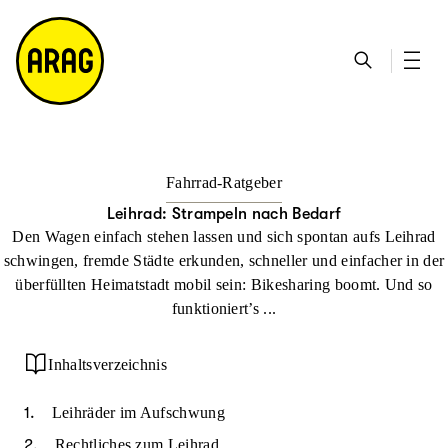
u
S
n
it
p
u
ta
e
ti
c
k
m
n
h
ts
a
h
e
ei
p
al
te
t
Fahrrad-Ratgeber
Leihrad: Strampeln nach Bedarf
Den Wagen einfach stehen lassen und sich spontan aufs Leihrad
schwingen, fremde Städte erkunden, schneller und einfacher in der
überfüllten Heimatstadt mobil sein: Bikesharing boomt. Und so
funktioniert’s ...
Inhaltsverzeichnis
Leihräder im Aufschwung
Rechtliches zum Leihrad