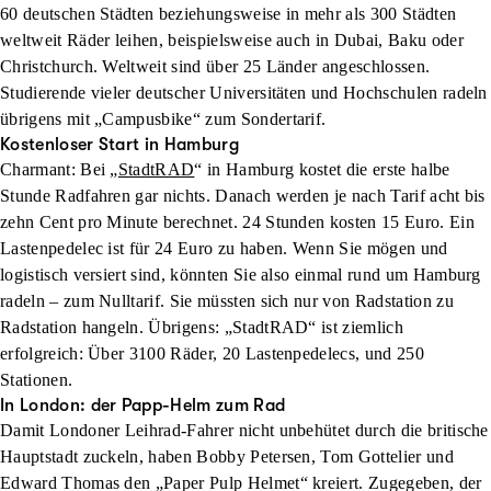
60 deutschen Städten beziehungsweise in mehr als 300 Städten
weltweit Räder leihen, beispielsweise auch in Dubai, Baku oder
Christchurch. Weltweit sind über 25 Länder angeschlossen.
Studierende vieler deutscher Universitäten und Hochschulen radeln
übrigens mit „Campusbike“ zum Sondertarif.
Kostenloser Start in Hamburg
Charmant: Bei „
StadtRAD
“ in Hamburg kostet die erste halbe
Stunde Radfahren gar nichts. Danach werden je nach Tarif acht bis
zehn Cent pro Minute berechnet. 24 Stunden kosten 15 Euro. Ein
Lastenpedelec ist für 24 Euro zu haben. Wenn Sie mögen und
logistisch versiert sind, könnten Sie also einmal rund um Hamburg
radeln – zum Nulltarif. Sie müssten sich nur von Radstation zu
Radstation hangeln. Übrigens: „StadtRAD“ ist ziemlich
erfolgreich: Über 3100 Räder, 20 Lastenpedelecs, und 250
Stationen.
In London: der Papp-Helm zum Rad
Damit Londoner Leihrad-Fahrer nicht unbehütet durch die britische
Hauptstadt zuckeln, haben Bobby Petersen, Tom Gottelier und
Edward Thomas den „Paper Pulp Helmet“ kreiert. Zugegeben, der