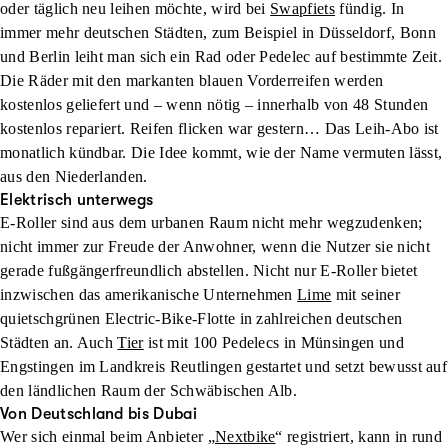
oder täglich neu leihen möchte, wird bei
Swapfiets
fündig. In
immer mehr deutschen Städten, zum Beispiel in Düsseldorf, Bonn
und Berlin leiht man sich ein Rad oder Pedelec auf bestimmte Zeit.
Die Räder mit den markanten blauen Vorderreifen werden
kostenlos geliefert und – wenn nötig – innerhalb von 48 Stunden
kostenlos repariert. Reifen flicken war gestern… Das Leih-Abo ist
monatlich kündbar. Die Idee kommt, wie der Name vermuten lässt,
aus den Niederlanden.
Elektrisch unterwegs
E-Roller sind aus dem urbanen Raum nicht mehr wegzudenken;
nicht immer zur Freude der Anwohner, wenn die Nutzer sie nicht
gerade fußgängerfreundlich abstellen. Nicht nur E-Roller bietet
inzwischen das amerikanische Unternehmen
Lime
mit seiner
quietschgrünen Electric-Bike-Flotte in zahlreichen deutschen
Städten an. Auch
Tier
ist mit 100 Pedelecs in Münsingen und
Engstingen im Landkreis Reutlingen gestartet und setzt bewusst auf
den ländlichen Raum der Schwäbischen Alb.
Von Deutschland bis Dubai
Wer sich einmal beim Anbieter „
Nextbike
“ registriert, kann in rund